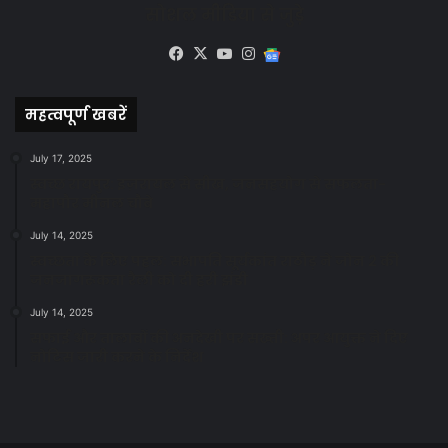
सोशल मीडिया से जुड़े
Facebook
X
YouTube
Instagram
Google
News
महत्वपूर्ण खबरें
July 17, 2025
स्वच्छ रायपुर: इज़रायल से सीख, जनसहयोग से सफलता-
महापौर मीनल चौबे
July 14, 2025
स्वच्छता के लिए पहल: सभापति सूर्यकांत राठौड़ ने जोन 2 की
जनजागरूकता रैली को दी हरी झंडी
July 14, 2025
सफाई और तालाबों की अनदेखी पर सख्ती: अपर आयुक्त ने दिए
नोटिस जारी करने के निर्देश