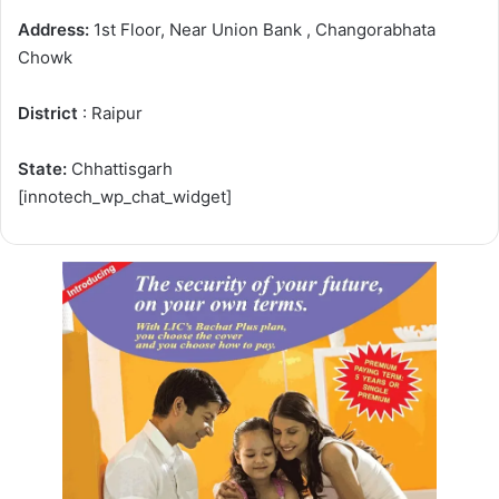
Address:
1st Floor, Near Union Bank , Changorabhata
Chowk
District
: Raipur
State:
Chhattisgarh
[innotech_wp_chat_widget]