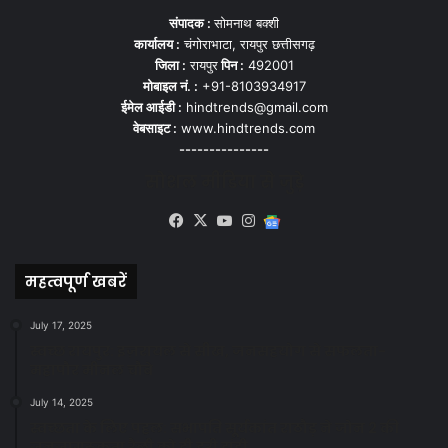
संपादक :
सोमनाथ बक्शी
कार्यालय :
चंगोराभाटा, रायपुर छत्तीसगढ़
जिला :
रायपुर
पिन :
492001
मोबाइल नं. :
+91-8103934917
ईमेल आईडी :
hindtrends@gmail.com
वेबसाइट :
www.hindtrends.com
---------------
सोशल मीडिया से जुड़े
Facebook
X
YouTube
Instagram
Google
News
महत्वपूर्ण खबरें
July 17, 2025
स्वच्छ रायपुर: इज़रायल से सीख, जनसहयोग से सफलता-
महापौर मीनल चौबे
July 14, 2025
स्वच्छता के लिए पहल: सभापति सूर्यकांत राठौड़ ने जोन 2 की
जनजागरूकता रैली को दी हरी झंडी