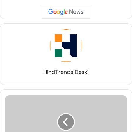
HindTrends Desk1
मुख्यमंत्री
डॉ.
यादव
बार्सिलोना
में
ऐतिहासिक