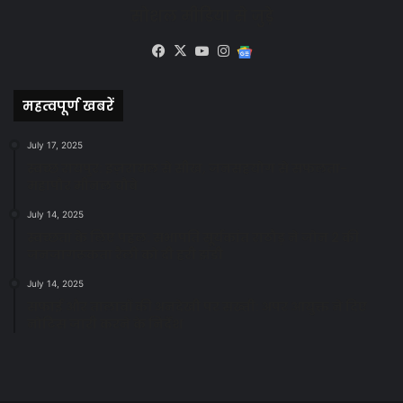
सोशल मीडिया से जुड़े
Facebook
X
YouTube
Instagram
Google
News
महत्वपूर्ण खबरें
July 17, 2025
स्वच्छ रायपुर: इज़रायल से सीख, जनसहयोग से सफलता-
महापौर मीनल चौबे
July 14, 2025
स्वच्छता के लिए पहल: सभापति सूर्यकांत राठौड़ ने जोन 2 की
जनजागरूकता रैली को दी हरी झंडी
July 14, 2025
सफाई और तालाबों की अनदेखी पर सख्ती: अपर आयुक्त ने दिए
नोटिस जारी करने के निर्देश