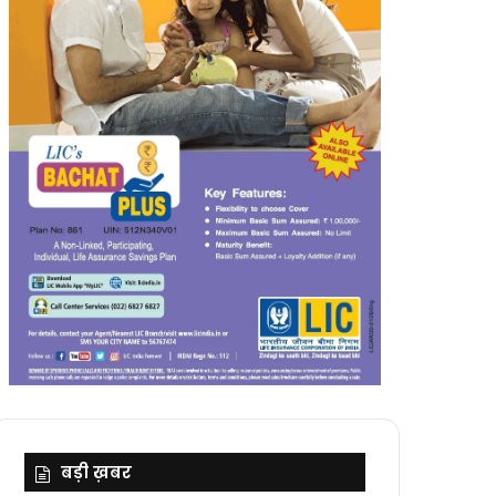
बड़ी ख़बर