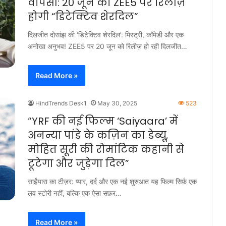
वापसी: 20 जून को ZEE5 पर रिलीज़
होगी “डिटेक्टिव शेरदिल”
दिलजीत दोसांझ की ‘डिटेक्टिव शेरदिल’: मिस्ट्री, कॉमेडी और एक
अनोखा अनुभव! ZEE5 पर 20 जून को रिलीज़ हो रही दिलजीत…
Read More »
HindTrends Desk1
May 30, 2025
523
“YRF की नई फिल्म ‘Saiyaara’ में
अनन्या पांडे के कज़िन का डेब्यू,
मोहित सूरी की रोमांटिक कहानी से
टूटेगा और जुड़ेगा दिल”
साईंयारा का टीज़र: प्यार, दर्द और एक नई शुरुआत यह फिल्म सिर्फ़ एक
लव स्टोरी नहीं, बल्कि एक ऐसा सफ़र…
Read More »