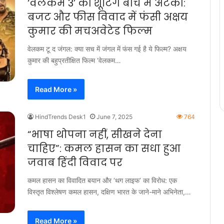
‘वेलकम 3’ की शूटिंग बीच में अटकी:
बजट और फीस विवाद में फंसी अक्षय
कुमार की मचअवेटेड फिल्म
वेलकम टू द जंगल: क्या सच में जंगल में फंस गई है ये फिल्म? अक्षय
कुमार की बहुप्रतीक्षित फिल्म ‘वेलकम…
Read More »
HindTrends Desk1
June 7, 2025
764
“भाषा थोपना नहीं, सीखने देना
चाहिए”: कमल हासन का सधा हुआ
जवाब हिंदी विवाद पर
कमल हासन का विवादित बयान और ‘थग लाइफ’ का विरोध: एक
विस्तृत विश्लेषण कमल हासन, दक्षिण भारत के जाने-माने अभिनेता,…
Read More »