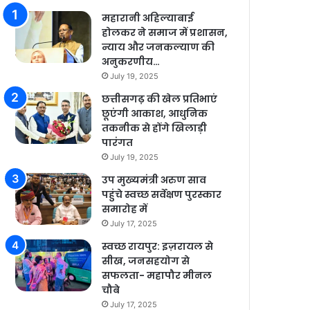
महारानी अहिल्याबाई
होलकर ने समाज में प्रशासन,
न्याय और जनकल्याण की
अनुकरणीय…
July 19, 2025
छत्तीसगढ़ की खेल प्रतिभाएं
छूएंगी आकाश, आधुनिक
तकनीक से होंगे खिलाड़ी
पारंगत
July 19, 2025
उप मुख्यमंत्री अरुण साव
पहुंचे स्वच्छ सर्वेक्षण पुरस्कार
समारोह में
July 17, 2025
स्वच्छ रायपुर: इज़रायल से
सीख, जनसहयोग से
सफलता- महापौर मीनल
चौबे
July 17, 2025