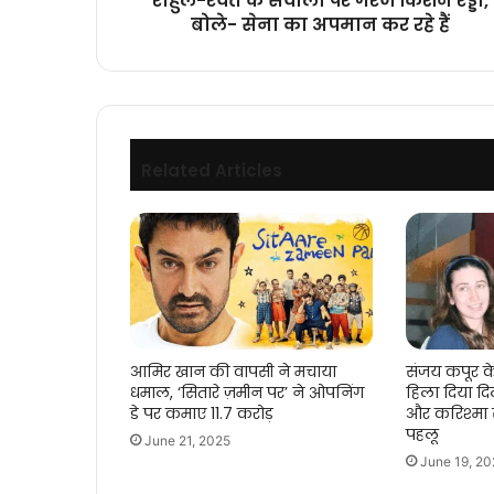
राहुल-रेवंत के सवालों पर गरजे किशन रेड्डी,
गरजे
बोले- सेना का अपमान कर रहे हैं
किशन
रेड्डी,
बोले-
सेना
का
अपमान
Related Articles
कर
रहे
हैं
आमिर खान की वापसी ने मचाया
संजय कपूर 
धमाल, ‘सितारे ज़मीन पर’ ने ओपनिंग
हिला दिया द
डे पर कमाए 11.7 करोड़
और करिश्मा स
पहलू
June 21, 2025
June 19, 20