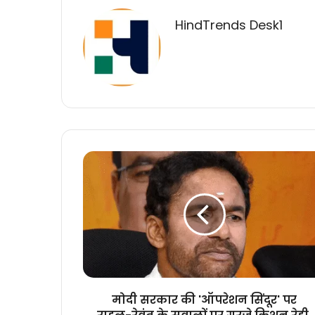
HindTrends Desk1
मोदी
सरकार
की
'ऑपरेशन
सिंदूर'
पर
राहुल-
रेवंत
के
सवालों
मोदी सरकार की 'ऑपरेशन सिंदूर' पर
पर