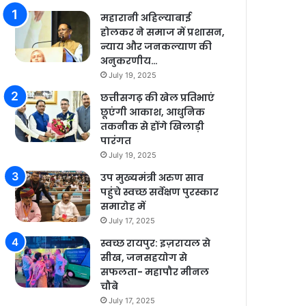
महारानी अहिल्याबाई
होलकर ने समाज में प्रशासन,
न्याय और जनकल्याण की
अनुकरणीय…
July 19, 2025
छत्तीसगढ़ की खेल प्रतिभाएं
छूएंगी आकाश, आधुनिक
तकनीक से होंगे खिलाड़ी
पारंगत
July 19, 2025
उप मुख्यमंत्री अरुण साव
पहुंचे स्वच्छ सर्वेक्षण पुरस्कार
समारोह में
July 17, 2025
स्वच्छ रायपुर: इज़रायल से
सीख, जनसहयोग से
सफलता- महापौर मीनल
चौबे
July 17, 2025