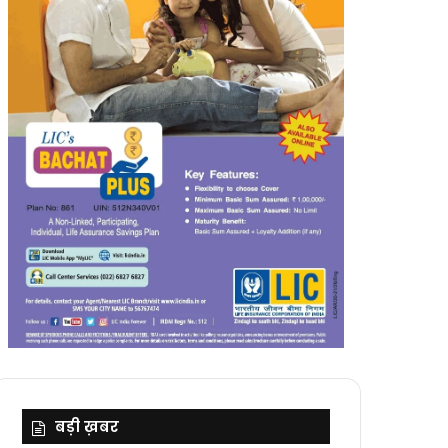
बड़ी ख़बर