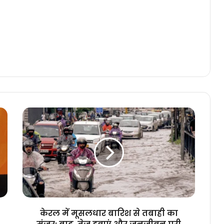
केरल
में
मूसलधार
बारिश
से
तबाही
का
मंजर:
बाढ़,
तेज
केरल में मूसलधार बारिश से तबाही का
हवाएं