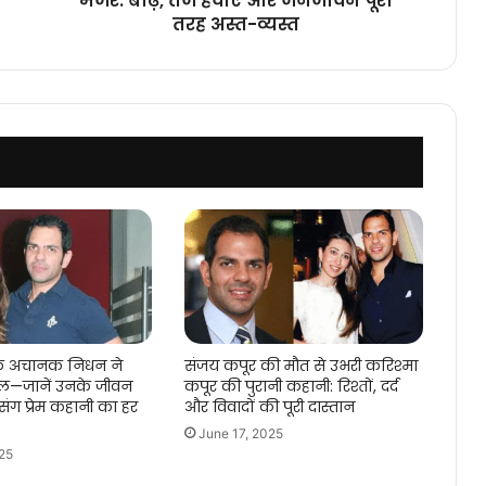
मंजर: बाढ़, तेज हवाएं और जनजीवन पूरी
और
तरह अस्त-व्यस्त
जनजीवन
पूरी
तरह
अस्त-
व्यस्त
के अचानक निधन ने
संजय कपूर की मौत से उभरी करिश्मा
िल—जानें उनके जीवन
कपूर की पुरानी कहानी: रिश्तों, दर्द
ंग प्रेम कहानी का हर
और विवादों की पूरी दास्तान
June 17, 2025
25