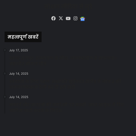
सोशल मीडिया से जुड़े
Facebook
X
YouTube
Instagram
Google
News
महत्वपूर्ण खबरें
July 17, 2025
स्वच्छ रायपुर: इज़रायल से सीख, जनसहयोग से सफलता-
महापौर मीनल चौबे
July 14, 2025
स्वच्छता के लिए पहल: सभापति सूर्यकांत राठौड़ ने जोन 2 की
जनजागरूकता रैली को दी हरी झंडी
July 14, 2025
सफाई और तालाबों की अनदेखी पर सख्ती: अपर आयुक्त ने दिए
नोटिस जारी करने के निर्देश