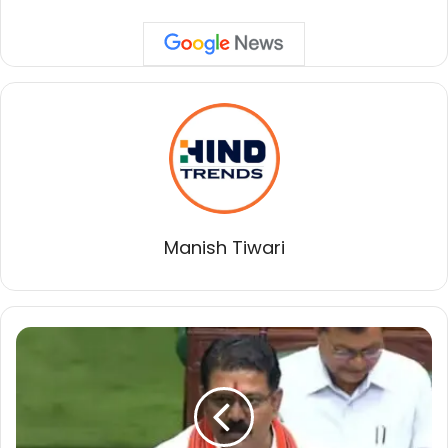
Manish Tiwari
छत्तीसगढ़
के
गृह
मंत्री
ने
विधानसभा