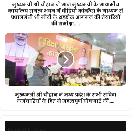
समत्व
मुख्यमंत्री श्री चौहान ने आज मुख्यमंत्री के आवासीय
भवन
कार्यालय समत्व भवन में वीडियो कॉन्फ्रेंस के माध्यम से
में
प्रधानमंत्री श्री मोदी के शहडोल आगमन की तैयारियों
वीडियो
की समीक्षा.....
कॉन्फ्रेंस
के
मुख्यमंत्री
माध्यम
श्री
से
चौहान
प्रधानमंत्री
ने
श्री
मध्य
मोदी
प्रदेश
के
के
शहडोल
सभी
आगमन
संविदा
की
कर्मचारियों
तैयारियों
मुख्यमंत्री श्री चौहान ने मध्य प्रदेश के सभी संविदा
के
की
कर्मचारियों के हित में महत्वपूर्ण घोषणाएँ कीं.....
हित
समीक्षा.....
में
महत्वपूर्ण
घोषणाएँ
कीं.....
Related Articles