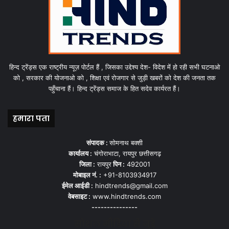
हिन्द ट्रेंड्स एक राष्ट्रीय न्यूज़ पोर्टल हैं , जिसका उद्देश्य देश- विदेश में हो रही सभी घटनाओ
को , सरकार की योजनाओ को , शिक्षा एवं रोजगार से जुड़ी खबरों को देश की जनता तक
पहुँचाना हैं। हिन्द ट्रेंड्स समाज के हित सदेव कार्यरत हैं।
हमारा पता
संपादक :
सोमनाथ बक्शी
कार्यालय :
चंगोराभाटा, रायपुर छत्तीसगढ़
जिला :
रायपुर
पिन :
492001
मोबाइल नं. :
+91-8103934917
ईमेल आईडी :
hindtrends@gmail.com
वेबसाइट :
www.hindtrends.com
---------------
सोशल मीडिया से जुड़े