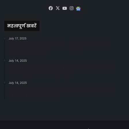
Facebook
X
YouTube
Instagram
Google
News
महत्वपूर्ण खबरें
July 17, 2025
स्वच्छ रायपुर: इज़रायल से सीख, जनसहयोग से सफलता-
महापौर मीनल चौबे
July 14, 2025
स्वच्छता के लिए पहल: सभापति सूर्यकांत राठौड़ ने जोन 2 की
जनजागरूकता रैली को दी हरी झंडी
July 14, 2025
सफाई और तालाबों की अनदेखी पर सख्ती: अपर आयुक्त ने दिए
नोटिस जारी करने के निर्देश