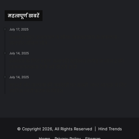
News
महत्वपूर्ण खबरें
July 17, 2025
स्वच्छ रायपुर: इज़रायल से सीख, जनसहयोग से सफलता-
महापौर मीनल चौबे
July 14, 2025
स्वच्छता के लिए पहल: सभापति सूर्यकांत राठौड़ ने जोन 2 की
जनजागरूकता रैली को दी हरी झंडी
July 14, 2025
सफाई और तालाबों की अनदेखी पर सख्ती: अपर आयुक्त ने दिए
नोटिस जारी करने के निर्देश
© Copyright 2026, All Rights Reserved | Hind Trends
Home
Privacy Policy
Sitemap