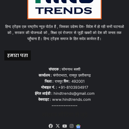
हिन्द ट्रेंड्स एक राष्ट्रीय न्यूज़ पोर्टल हैं , जिसका उद्देश्य देश- विदेश में हो रही सभी घटनाओ
को , सरकार की योजनाओ को , शिक्षा एवं रोजगार से जुड़ी खबरों को देश की जनता तक
पहुँचाना हैं। हिन्द ट्रेंड्स समाज के हित सदेव कार्यरत हैं।
हमारा पता
संपादक :
सोमनाथ बक्शी
कार्यालय :
चंगोराभाटा, रायपुर छत्तीसगढ़
जिला :
रायपुर
पिन :
492001
मोबाइल नं. :
+91-8103934917
ईमेल आईडी :
hindtrends@gmail.com
वेबसाइट :
www.hindtrends.com
---------------
सोशल मीडिया से जुड़े
Facebook
X
YouTube
Instagram
Google