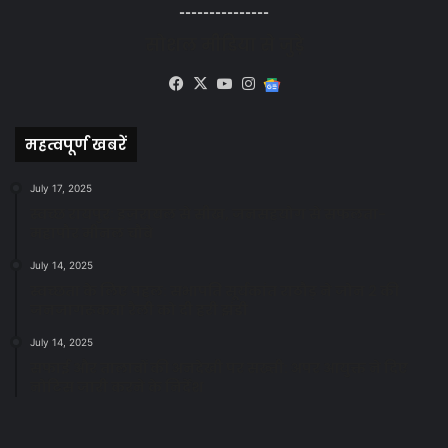
---------------
सोशल मीडिया से जुड़े
Facebook
X
YouTube
Instagram
Google
News
महत्वपूर्ण खबरें
July 17, 2025
स्वच्छ रायपुर: इज़रायल से सीख, जनसहयोग से सफलता-
महापौर मीनल चौबे
July 14, 2025
स्वच्छता के लिए पहल: सभापति सूर्यकांत राठौड़ ने जोन 2 की
जनजागरूकता रैली को दी हरी झंडी
July 14, 2025
सफाई और तालाबों की अनदेखी पर सख्ती: अपर आयुक्त ने दिए
नोटिस जारी करने के निर्देश