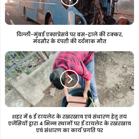
ट्राले
की
टक्कर,
मंदसौर
के
दिल्ली-मुंबई एक्सप्रेसवे पर बस-ट्राले की टक्कर,
दंपती
मंदसौर के दंपती की दर्दनाक मौत
की
दर्दनाक
शहर
मौत
में
6
ई
टायलेट
के
रखरखाव
एवं
संधारण
हेतु
शहर में 6 ई टायलेट के रखरखाव एवं संधारण हेतु तय
तय
एजेंसियों द्वारा 4 भिन्न स्थानों पर ई टायलेट के रखरखाव
एजेंसियों
एवं संधारण का कार्य प्रगति पर
द्वारा
4