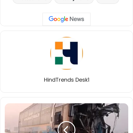
HindTrends Desk1
दिल्ली-
मुंबई
एक्सप्रेसवे
पर
बस-