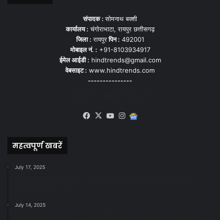
संपादक :
सोमनाथ बक्शी
कार्यालय :
चंगोराभाटा, रायपुर छत्तीसगढ़
जिला :
रायपुर
पिन :
492001
मोबाइल नं. :
+91-8103934917
ईमेल आईडी :
hindtrends@gmail.com
वेबसाइट :
www.hindtrends.com
---------------
सोशल मीडिया से जुड़े
Facebook
X
YouTube
Instagram
Google
News
महत्वपूर्ण खबरें
July 17, 2025
स्वच्छ रायपुर: इज़रायल से सीख, जनसहयोग से सफलता-
महापौर मीनल चौबे
July 14, 2025
स्वच्छता के लिए पहल: सभापति सूर्यकांत राठौड़ ने जोन 2 की