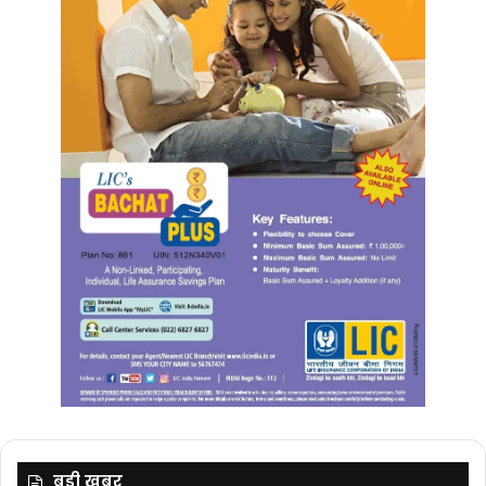
बड़ी ख़बर