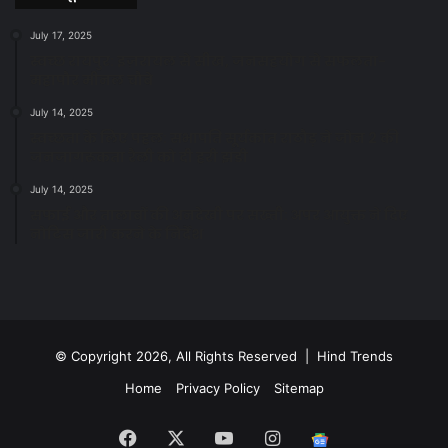
July 17, 2025
स्वच्छ रायपुर: इज़रायल से सीख, जनसहयोग से सफलता-
महापौर मीनल चौबे
July 14, 2025
स्वच्छता के लिए पहल: सभापति सूर्यकांत राठौड़ ने जोन 2 की
जनजागरूकता रैली को दी हरी झंडी
July 14, 2025
सफाई और तालाबों की अनदेखी पर सख्ती: अपर आयुक्त ने दिए
नोटिस जारी करने के निर्देश
© Copyright 2026, All Rights Reserved | Hind Trends
Home
Privacy Policy
Sitemap
Facebook
X
YouTube
Instagram
Google