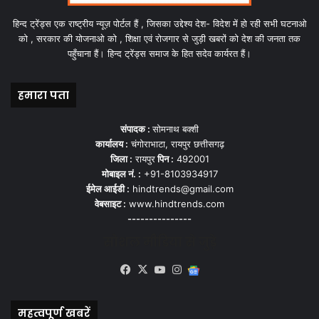
हिन्द ट्रेंड्स एक राष्ट्रीय न्यूज़ पोर्टल हैं , जिसका उद्देश्य देश- विदेश में हो रही सभी घटनाओ
को , सरकार की योजनाओ को , शिक्षा एवं रोजगार से जुड़ी खबरों को देश की जनता तक
पहुँचाना हैं। हिन्द ट्रेंड्स समाज के हित सदेव कार्यरत हैं।
हमारा पता
संपादक :
सोमनाथ बक्शी
कार्यालय :
चंगोराभाटा, रायपुर छत्तीसगढ़
जिला :
रायपुर
पिन :
492001
मोबाइल नं. :
+91-8103934917
ईमेल आईडी :
hindtrends@gmail.com
वेबसाइट :
www.hindtrends.com
---------------
सोशल मीडिया से जुड़े
Facebook
X
YouTube
Instagram
Google
News
महत्वपूर्ण खबरें