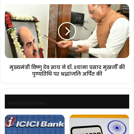
पर
मुख्यमंत्री
डॉ
विष्णु
मुख़र्जी
देव
की
साय
प्रतिमा
ने
पर
डॉ.
माल्यार्पण
श्यामा
कर
प्रसाद
नमन
मुखर्जी
किया।
की
मुख्यमंत्री विष्णु देव साय ने डॉ. श्यामा प्रसाद मुखर्जी की
पुण्यतिथि
पुण्यतिथि पर श्रद्धांजलि अर्पित की
पर
श्रद्धांजलि
अर्पित
की
Related Articles