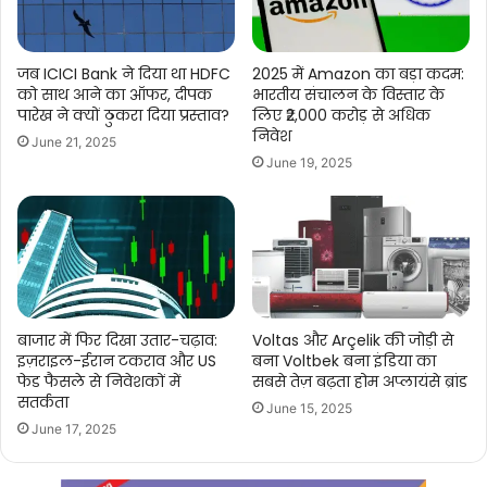
जब ICICI Bank ने दिया था HDFC
2025 में Amazon का बड़ा कदम:
को साथ आने का ऑफर, दीपक
भारतीय संचालन के विस्तार के
पारेख ने क्यों ठुकरा दिया प्रस्ताव?
लिए ₹2,000 करोड़ से अधिक
निवेश
June 21, 2025
June 19, 2025
बाजार में फिर दिखा उतार-चढ़ाव:
Voltas और Arçelik की जोड़ी से
इज़राइल-ईरान टकराव और US
बना Voltbek बना इंडिया का
फेड फैसले से निवेशकों में
सबसे तेज़ बढ़ता होम अप्लायंसे ब्रांड
सतर्कता
June 15, 2025
June 17, 2025