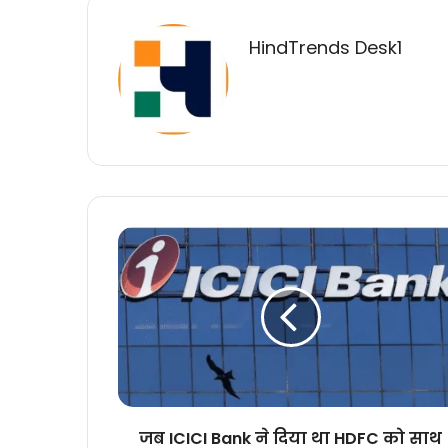
HindTrends Desk1
जब
ICICI
Bank
ने
दिया
था
HDFC
को
साथ
आने
जब ICICI Bank ने दिया था HDFC को साथ
का