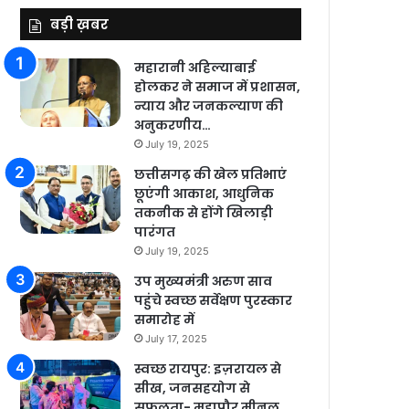
बड़ी ख़बर
महारानी अहिल्याबाई
होलकर ने समाज में प्रशासन,
न्याय और जनकल्याण की
अनुकरणीय…
July 19, 2025
छत्तीसगढ़ की खेल प्रतिभाएं
छूएंगी आकाश, आधुनिक
तकनीक से होंगे खिलाड़ी
पारंगत
July 19, 2025
उप मुख्यमंत्री अरुण साव
पहुंचे स्वच्छ सर्वेक्षण पुरस्कार
समारोह में
July 17, 2025
स्वच्छ रायपुर: इज़रायल से
सीख, जनसहयोग से
सफलता- महापौर मीनल