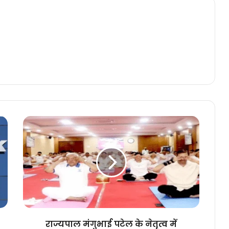
राज्यपाल
मंगुभाई
पटेल
के
नेतृत्व
में
राजभवन
में
हुआ
सामूहिक
राज्यपाल मंगुभाई पटेल के नेतृत्व में
योगाभ्यास