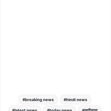
breaking news
hindi news
latest news
today news
छत्तीसगढ़