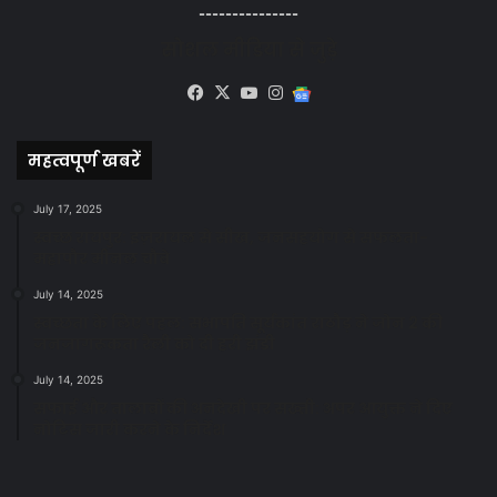
---------------
सोशल मीडिया से जुड़े
Facebook
X
YouTube
Instagram
Google
News
महत्वपूर्ण खबरें
July 17, 2025
स्वच्छ रायपुर: इज़रायल से सीख, जनसहयोग से सफलता-
महापौर मीनल चौबे
July 14, 2025
स्वच्छता के लिए पहल: सभापति सूर्यकांत राठौड़ ने जोन 2 की
जनजागरूकता रैली को दी हरी झंडी
July 14, 2025
सफाई और तालाबों की अनदेखी पर सख्ती: अपर आयुक्त ने दिए
नोटिस जारी करने के निर्देश