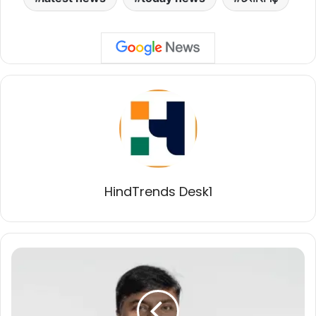
HindTrends Desk1
हमने
बनाया
है
हम
ही