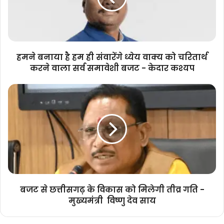
संवारेंगे
ध्येय
वाक्य
को
चरितार्थ
हमने बनाया है हम ही संवारेंगे ध्येय वाक्य को चरितार्थ
करने
करने वाला सर्व समावेशी बजट - केदार कश्यप
वाला
सर्व
बजट
समावेशी
से
बजट
छत्तीसगढ़
-
के
केदार
विकास
कश्यप
को
मिलेगी
तीव्र
गति
-
बजट से छत्तीसगढ़ के विकास को मिलेगी तीव्र गति -
मुख्यमंत्री
मुख्यमंत्री विष्णु देव साय
विष्णु
देव