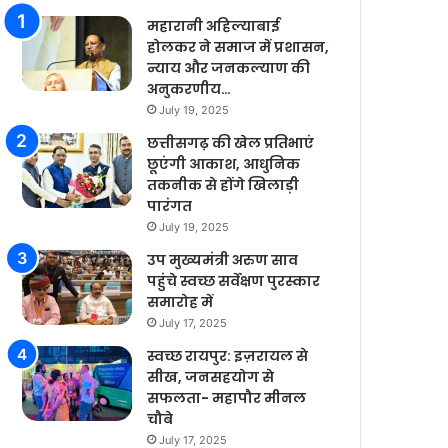
महारानी अहिल्याबाई
होलकर ने समाज में प्रशासन,
न्याय और जनकल्याण की
अनुकरणीय…
July 19, 2025
छत्तीसगढ़ की खेल प्रतिभाएं
छूएंगी आकाश, आधुनिक
तकनीक से होंगे खिलाड़ी
पारंगत
July 19, 2025
उप मुख्यमंत्री अरुण साव
पहुंचे स्वच्छ सर्वेक्षण पुरस्कार
समारोह में
July 17, 2025
स्वच्छ रायपुर: इज़रायल से
सीख, जनसहयोग से
सफलता- महापौर मीनल
चौबे
July 17, 2025