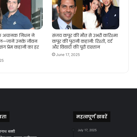
के अचानक निधन ने
संजय कपूर की मौत से उभरी करिश्मा
िल—जानें उनके जीवन
कपूर की पुरानी कहानी: रिश्तों, दर्द
ंग प्रेम कहानी का हर
और विवादों की पूरी दास्तान
June 17, 2025
25
पता
महत्वपूर्ण खबरें
July 17, 2025
मनाथ बक्शी