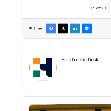
Follow Us
Facebook
X
LinkedIn
Messenger
Share
HindTrends Desk1
बिरहोर