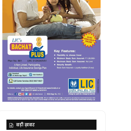
बड़ी ख़बर