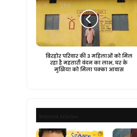
परिवार
की
3
महिलाओं
को
मिल
रहा
है
महतारी
बिरहोर परिवार की 3 महिलाओं को मिल
वंदन
रहा है महतारी वंदन का लाभ, घर के
का
मुखिया को मिला पक्का आवास
लाभ,
घर
के
मुखिया
को
मिला
पक्का
Related Articles
आवास