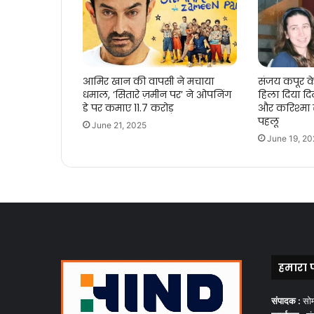
आमिर खान की वापसी ने मचाया
संजय कपूर 
धमाल, ‘सितारे ज़मीन पर’ ने ओपनिंग
हिला दिया द
डे पर कमाए 11.7 करोड़
और करिश्मा स
पहलू
June 21, 2025
June 19, 20
हमारा 
संपादक :
सो