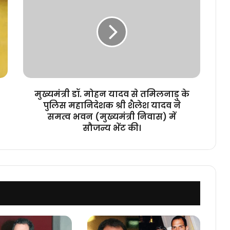
डॉ.
मोहन
यादव
से
तमिलनाडु
के
पुलिस
महानिदेशक
श्री
मुख्यमंत्री डॉ. मोहन यादव से तमिलनाडु के
शैलेश
पुलिस महानिदेशक श्री शैलेश यादव ने
यादव
समत्व भवन (मुख्यमंत्री निवास) में
ने
सौजन्य भेंट की।
समत्व
भवन
(मुख्यमंत्री
निवास)
में
सौजन्य
भेंट
की।