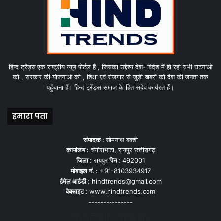
हिन्द ट्रेंड्स एक राष्ट्रीय न्यूज़ पोर्टल हैं , जिसका उद्देश्य देश- विदेश में हो रही सभी घटनाओ
को , सरकार की योजनाओ को , शिक्षा एवं रोजगार से जुड़ी खबरों को देश की जनता तक
पहुँचाना हैं। हिन्द ट्रेंड्स समाज के हित सदेव कार्यरत हैं।
हमारा पता
संपादक :
सोमनाथ बक्शी
कार्यालय :
चंगोराभाटा, रायपुर छत्तीसगढ़
जिला :
रायपुर
पिन :
492001
मोबाइल नं. :
+91-8103934917
ईमेल आईडी :
hindtrends@gmail.com
वेबसाइट :
www.hindtrends.com
---------------
सोशल मीडिया से जुड़े