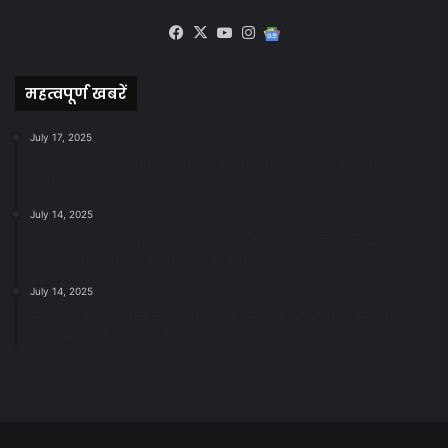
Facebook
X
YouTube
Instagram
Google
News
महत्वपूर्ण खबरें
July 17, 2025
स्वच्छ रायपुर: इज़रायल से सीख, जनसहयोग से सफलता-
महापौर मीनल चौबे
July 14, 2025
स्वच्छता के लिए पहल: सभापति सूर्यकांत राठौड़ ने जोन 2 की
जनजागरूकता रैली को दी हरी झंडी
July 14, 2025
सफाई और तालाबों की अनदेखी पर सख्ती: अपर आयुक्त ने दिए
नोटिस जारी करने के निर्देश