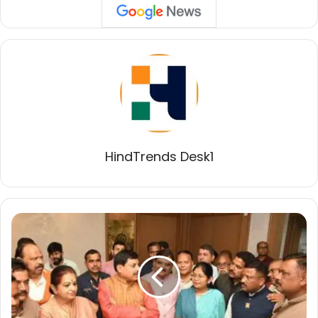
HindTrends Desk1
ताप्ती
बेसिन
मेगा
रिचार्ज
योजना
से
क्षेत्र