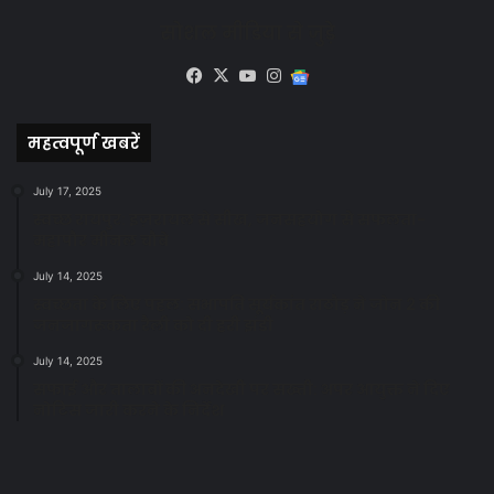
सोशल मीडिया से जुड़े
Facebook
X
YouTube
Instagram
Google
News
महत्वपूर्ण खबरें
July 17, 2025
स्वच्छ रायपुर: इज़रायल से सीख, जनसहयोग से सफलता-
महापौर मीनल चौबे
July 14, 2025
स्वच्छता के लिए पहल: सभापति सूर्यकांत राठौड़ ने जोन 2 की
जनजागरूकता रैली को दी हरी झंडी
July 14, 2025
सफाई और तालाबों की अनदेखी पर सख्ती: अपर आयुक्त ने दिए
नोटिस जारी करने के निर्देश