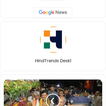
HindTrends Desk1
मुख्यमंत्री
डॉ.
मोहन
यादव
“भगवान