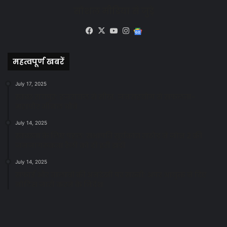
सोशल मीडिया से जुड़े
Facebook
X
YouTube
Instagram
Google
News
महत्वपूर्ण खबरें
July 17, 2025
स्वच्छ रायपुर: इज़रायल से सीख, जनसहयोग से सफलता-
महापौर मीनल चौबे
July 14, 2025
स्वच्छता के लिए पहल: सभापति सूर्यकांत राठौड़ ने जोन 2 की
जनजागरूकता रैली को दी हरी झंडी
July 14, 2025
सफाई और तालाबों की अनदेखी पर सख्ती: अपर आयुक्त ने दिए
नोटिस जारी करने के निर्देश