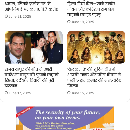
धमाल, ‘सितारे ज़मीन पर’ ने
हिला दिया दिल—जानें उनके
ओपनिंग डे पर कमाए 11.7 करोड़
जीवन और करिश्मा संग प्रेम
कहानी का हर पहलू
June 21, 2025
June 19, 2025
संजय कपूर की मौत से उभरी
‘वेलकम 3’ की शूटिंग बीच में
करिश्मा कपूर की पुरानी कहानी:
अटकी: बजट और फीस विवाद में
रिश्तों, दर्द और विवादों की पूरी
फंसी अक्षय कुमार की मचअवेटेड
दास्तान
फिल्म
June 17, 2025
June 15, 2025