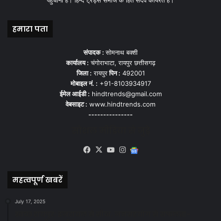
पहुँचाना हैं। हिन्द ट्रेंड्स समाज के हित सदेव कार्यरत हैं।
हमारा पता
संपादक :
सोमनाथ बक्शी
कार्यालय :
चंगोराभाटा, रायपुर छत्तीसगढ़
जिला :
रायपुर
पिन :
492001
मोबाइल नं. :
+91-8103934917
ईमेल आईडी :
hindtrends@gmail.com
वेबसाइट :
www.hindtrends.com
---------------
सोशल मीडिया से जुड़े
Facebook
X
YouTube
Instagram
Google
News
महत्वपूर्ण खबरें
July 17, 2025
स्वच्छ रायपुर: इज़रायल से सीख, जनसहयोग से सफलता-