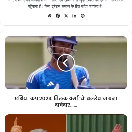
को , सरकार की योजनाओ को , शिक्षा एवं रोजगार से जुड़ी खबरों को देश की जनता तक
पहुँचाना हैं। हिन्द ट्रेंड्स समाज के हित सदेव कार्यरत हैं।
Website
Facebook
X
LinkedIn
Pinterest
एशिया
कप
2023:
तिलक
वर्मा
'ये'
बल्लेबाज
बना
दावेदार......
एशिया कप 2023: तिलक वर्मा 'ये' बल्लेबाज बना
दावेदार......
बीजेपी
ने
छत्तीसगढ़