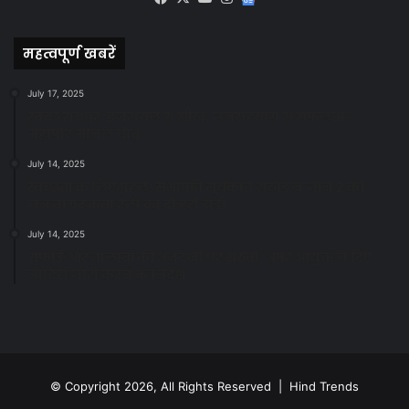
News
महत्वपूर्ण खबरें
July 17, 2025
स्वच्छ रायपुर: इज़रायल से सीख, जनसहयोग से सफलता-
महापौर मीनल चौबे
July 14, 2025
स्वच्छता के लिए पहल: सभापति सूर्यकांत राठौड़ ने जोन 2 की
जनजागरूकता रैली को दी हरी झंडी
July 14, 2025
सफाई और तालाबों की अनदेखी पर सख्ती: अपर आयुक्त ने दिए
नोटिस जारी करने के निर्देश
© Copyright 2026, All Rights Reserved | Hind Trends