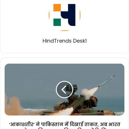
HindTrends Desk1
‘आकाशतीर’
ने
पाकिस्तान
में
दिखाई
ताकत,
अब
भारत
के
इस
‘आकाशतीर’ ने पाकिस्तान में दिखाई ताकत, अब भारत
सिस्टम