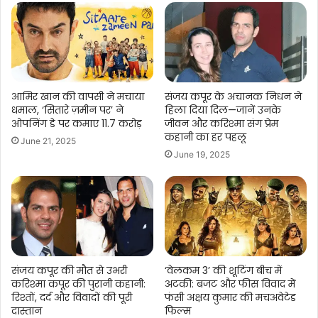
बाइक
को
जवानों
के
साथ
हरी
आमिर खान की वापसी ने मचाया
संजय कपूर के अचानक निधन ने
झंडी
धमाल, ‘सितारे ज़मीन पर’ ने
हिला दिया दिल—जानें उनके
दिखाकर
ओपनिंग डे पर कमाए 11.7 करोड़
जीवन और करिश्मा संग प्रेम
रवाना
कहानी का हर पहलू
June 21, 2025
किया
June 19, 2025
संजय कपूर की मौत से उभरी
‘वेलकम 3’ की शूटिंग बीच में
करिश्मा कपूर की पुरानी कहानी:
अटकी: बजट और फीस विवाद में
रिश्तों, दर्द और विवादों की पूरी
फंसी अक्षय कुमार की मचअवेटेड
दास्तान
फिल्म