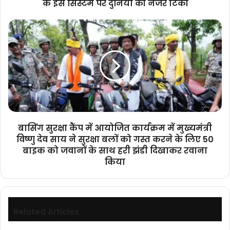
के इस सिस्टम पर दुनिया की नजरें टिकीं
पर
दुनिया
बासिंग
की
सुरक्षा
नजरें
कैंप
टिकीं
में
आयोजित
कार्यक्रम
में
मुख्यमंत्री
विष्णु
देव
बासिंग सुरक्षा कैंप में आयोजित कार्यक्रम में मुख्यमंत्री
साय
विष्णु देव साय ने सुरक्षा बलों को गस्त करने के लिए 50
ने
बाइक को जवानों के साथ हरी झंडी दिखाकर रवाना
सुरक्षा
किया
बलों
को
गस्त
करने
के
Related Articles
लिए
50