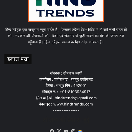
हिन्द ट्रेंड्स एक राष्ट्रीय न्यूज़ पोर्टल हैं , जिसका उद्देश्य देश- विदेश में हो रही सभी घटनाओ
को , सरकार की योजनाओ को , शिक्षा एवं रोजगार से जुड़ी खबरों को देश की जनता तक
पहुँचाना हैं। हिन्द ट्रेंड्स समाज के हित सदेव कार्यरत हैं।
हमारा पता
संपादक :
सोमनाथ बक्शी
कार्यालय :
चंगोराभाटा, रायपुर छत्तीसगढ़
जिला :
रायपुर
पिन :
492001
मोबाइल नं. :
+91-8103934917
ईमेल आईडी :
hindtrends@gmail.com
वेबसाइट :
www.hindtrends.com
---------------
सोशल मीडिया से जुड़े
Facebook
X
YouTube
Instagram
Google