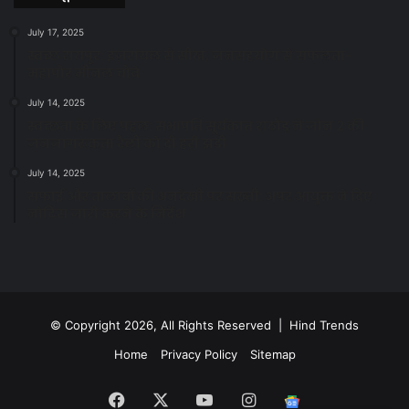
July 17, 2025
स्वच्छ रायपुर: इज़रायल से सीख, जनसहयोग से सफलता-
महापौर मीनल चौबे
July 14, 2025
स्वच्छता के लिए पहल: सभापति सूर्यकांत राठौड़ ने जोन 2 की
जनजागरूकता रैली को दी हरी झंडी
July 14, 2025
सफाई और तालाबों की अनदेखी पर सख्ती: अपर आयुक्त ने दिए
नोटिस जारी करने के निर्देश
© Copyright 2026, All Rights Reserved | Hind Trends
Home
Privacy Policy
Sitemap
Facebook
X
YouTube
Instagram
Google