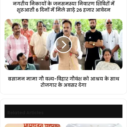
नगरीय निकायों के जनसमस्या निवारण शिविरों में
में
शुरूआती 6 दिनों में मिले साढ़े 26 हजार आवेदन
मिले
साढ़े
बसामन
26
मामा
हजार
गौ
आवेदन
वन्य-
विहार
गौवंश
को
आश्रय
के
साथ
बसामन मामा गौ वन्य-विहार गौवंश को आश्रय के साथ
रोजगार
रोजगार के अवसर देगा
के
अवसर
देगा
Related Articles