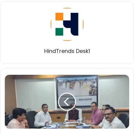
HindTrends Desk1
नगरीय
निकायों
के
जनसमस्या
निवारण
शिविरों
में
शुरूआती
6
दिनों