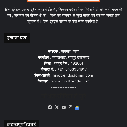
हिन्द ट्रेंड्स एक राष्ट्रीय न्यूज़ पोर्टल हैं , जिसका उद्देश्य देश- विदेश में हो रही सभी घटनाओ
को , सरकार की योजनाओ को , शिक्षा एवं रोजगार से जुड़ी खबरों को देश की जनता तक
पहुँचाना हैं। हिन्द ट्रेंड्स समाज के हित सदेव कार्यरत हैं।
हमारा पता
संपादक :
सोमनाथ बक्शी
कार्यालय :
चंगोराभाटा, रायपुर छत्तीसगढ़
जिला :
रायपुर
पिन :
492001
मोबाइल नं. :
+91-8103934917
ईमेल आईडी :
hindtrends@gmail.com
वेबसाइट :
www.hindtrends.com
---------------
सोशल मीडिया से जुड़े
Facebook
X
YouTube
Instagram
Google
News
महत्वपूर्ण खबरें