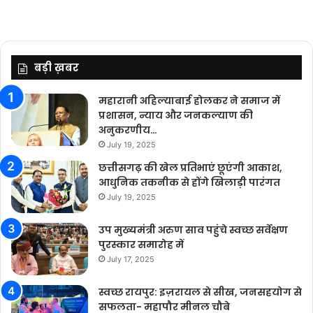
बड़ी ख़बर
महारानी अहिल्याबाई होलकर ने समाज में
प्रशासन, न्याय और जनकल्याण की
अनुकरणीय…
July 19, 2025
छत्तीसगढ़ की खेल प्रतिभाएं छूएंगी आकाश,
आधुनिक तकनीक से होंगे खिलाड़ी पारंगत
July 19, 2025
उप मुख्यमंत्री अरुण साव पहुंचे स्वच्छ सर्वेक्षण
पुरस्कार समारोह में
July 17, 2025
स्वच्छ रायपुर: इज़रायल से सीख, जनसहयोग से
सफलता- महापौर मीनल चौबे