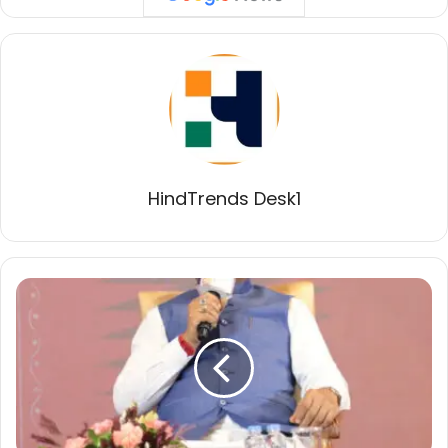
HindTrends Desk1
जनता
में
विश्वास
बहाली
बड़ी
चुनौती,
मोदी
की