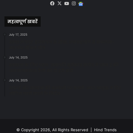
Facebook
X
YouTube
Instagram
Google
News
महत्वपूर्ण खबरें
July 17, 2025
स्वच्छ रायपुर: इज़रायल से सीख, जनसहयोग से सफलता-
महापौर मीनल चौबे
July 14, 2025
स्वच्छता के लिए पहल: सभापति सूर्यकांत राठौड़ ने जोन 2 की
जनजागरूकता रैली को दी हरी झंडी
July 14, 2025
सफाई और तालाबों की अनदेखी पर सख्ती: अपर आयुक्त ने दिए
नोटिस जारी करने के निर्देश
© Copyright 2026, All Rights Reserved | Hind Trends