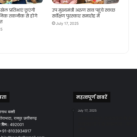
खेल प्रतिभाएं छूएंगी
उप मुख्यमंत्री अरुण साव पहुंचे स्वच्छ
िक तकनीक से होंगे
सर्वेक्षण पुरस्कार समारोह में
गत
July 17, 2025
25
पता
महत्वपूर्ण खबरें
July 17, 2025
मनाथ बक्शी
स्वच्छ रायपुर: इज़रायल से सीख
ोराभाटा, रायपुर छत्तीसगढ़
जनसहयोग से सफलता- महाप
र
पिन :
492001
चौबे
+91-8103934917