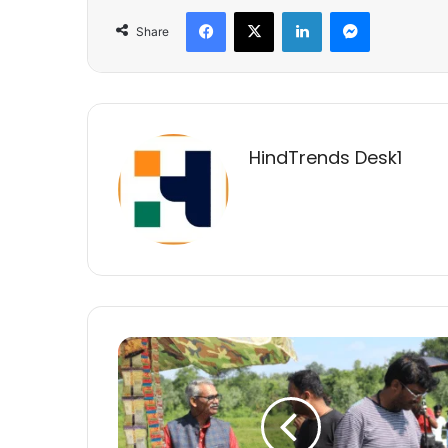
Facebook
X
LinkedIn
Messenger
Share
HindTrends Desk1
28
फरवरी
से
प्रदेशभर
के