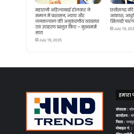
महारानी अहिल्याबाई होलकर ने
छत्तीसगढ़ की 
समाज में प्रशासन, न्याय और
आकाश, आधुन
जनकल्याण की अनुकरणीय व्यवस्था
खिलाड़ी पारं
एवं उदाहरण प्रस्तुत किए – मुख्यमंत्री
July 19, 20
साय
July 19, 2025
हमारा 
संपादक :
सो
कार्यालय :
चंग
जिला :
रायपु
मोबाइल नं. :