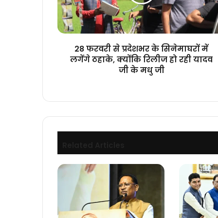
सिनेमाघरों
में
लगेंगे
ठहाके,
क्योंकि
28 फरवरी से प्रदेशभर के सिनेमाघरों में
रिलीज
लगेंगे ठहाके, क्योंकि रिलीज हो रही यादव
हो
जी के मधु जी
रही
यादव
जी
के
मधु
जी
Related Articles