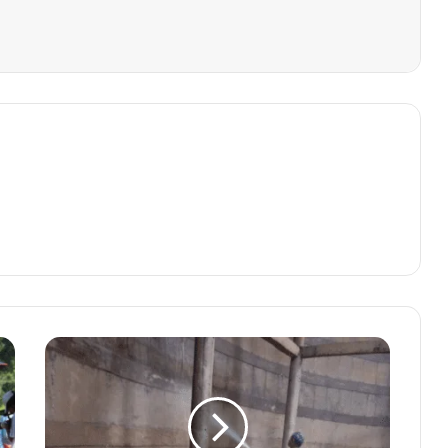
शंकर
नगर,
भाठागांव
के
3200