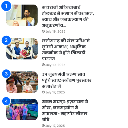
महारानी अहिल्याबाई
होलकर ने समाज में प्रशासन,
न्याय और जनकल्याण की
अनुकरणीय…
July 19, 2025
छत्तीसगढ़ की खेल प्रतिभाएं
छूएंगी आकाश, आधुनिक
तकनीक से होंगे खिलाड़ी
पारंगत
July 19, 2025
उप मुख्यमंत्री अरुण साव
पहुंचे स्वच्छ सर्वेक्षण पुरस्कार
समारोह में
July 17, 2025
स्वच्छ रायपुर: इज़रायल से
सीख, जनसहयोग से
सफलता- महापौर मीनल
चौबे
July 17, 2025