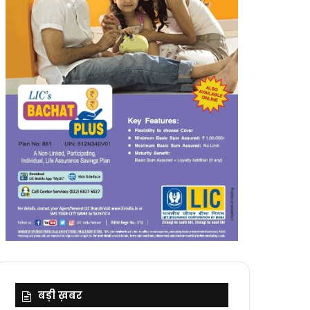
बड़ी ख़बर