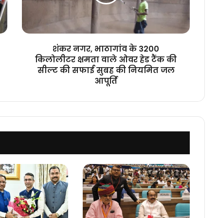
किलोलीटर
क्षमता
वाले
ओवर
हेड
शंकर नगर, भाठागांव के 3200
टैंक
किलोलीटर क्षमता वाले ओवर हेड टैंक की
की
सील्ट की सफाई सुबह की नियमित जल
सील्ट
आपूर्ति
की
सफाई
सुबह
की
नियमित
जल
आपूर्ति