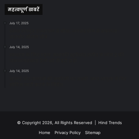
महत्वपूर्ण खबरें
July 17, 2025
स्वच्छ रायपुर: इज़रायल से सीख, जनसहयोग से सफलता-
महापौर मीनल चौबे
July 14, 2025
स्वच्छता के लिए पहल: सभापति सूर्यकांत राठौड़ ने जोन 2 की
जनजागरूकता रैली को दी हरी झंडी
July 14, 2025
सफाई और तालाबों की अनदेखी पर सख्ती: अपर आयुक्त ने दिए
नोटिस जारी करने के निर्देश
© Copyright 2026, All Rights Reserved | Hind Trends
Home
Privacy Policy
Sitemap