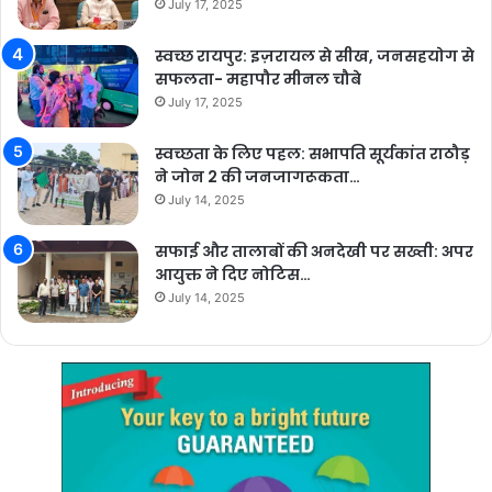
July 17, 2025
स्वच्छ रायपुर: इज़रायल से सीख, जनसहयोग से
सफलता- महापौर मीनल चौबे
July 17, 2025
स्वच्छता के लिए पहल: सभापति सूर्यकांत राठौड़
ने जोन 2 की जनजागरूकता…
July 14, 2025
सफाई और तालाबों की अनदेखी पर सख्ती: अपर
आयुक्त ने दिए नोटिस…
July 14, 2025