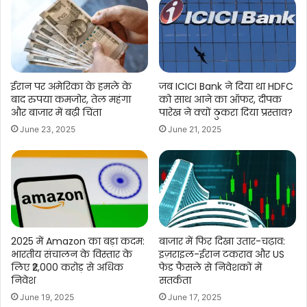
ईरान पर अमेरिका के हमले के
जब ICICI Bank ने दिया था HDFC
बाद रुपया कमजोर, तेल महंगा
को साथ आने का ऑफर, दीपक
और बाजार में बढ़ी चिंता
पारेख ने क्यों ठुकरा दिया प्रस्ताव?
June 23, 2025
June 21, 2025
2025 में Amazon का बड़ा कदम:
बाजार में फिर दिखा उतार-चढ़ाव:
भारतीय संचालन के विस्तार के
इज़राइल-ईरान टकराव और US
लिए ₹2,000 करोड़ से अधिक
फेड फैसले से निवेशकों में
निवेश
सतर्कता
June 19, 2025
June 17, 2025