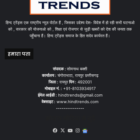
हिन्द ट्रेंड्स एक राष्ट्रीय न्यूज़ पोर्टल हैं , जिसका उद्देश्य देश- विदेश में हो रही सभी घटनाओ
को , सरकार की योजनाओ को , शिक्षा एवं रोजगार से जुड़ी खबरों को देश की जनता तक
पहुँचाना हैं। हिन्द ट्रेंड्स समाज के हित सदेव कार्यरत हैं।
हमारा पता
संपादक :
सोमनाथ बक्शी
कार्यालय :
चंगोराभाटा, रायपुर छत्तीसगढ़
जिला :
रायपुर
पिन :
492001
मोबाइल नं. :
+91-8103934917
ईमेल आईडी :
hindtrends@gmail.com
वेबसाइट :
www.hindtrends.com
---------------
सोशल मीडिया से जुड़े
Facebook
X
YouTube
Instagram
Google
News