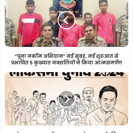
नर्कोम
अभियान”
नई
सुबह,
नई
शुरूआत
से
प्रभावित
5
“पूना नर्कोम अभियान” नई सुबह, नई शुरूआत से
कुख्यात
प्रभावित 5 कुख्यात नक्सलियों ने किया आत्मसमर्पण
नक्सलियों
ने
लोकसभा
किया
चुनाव
आत्मसमर्पण
में
डाक
मतपत्र
से
मतदान
के
लिए
आवेदन