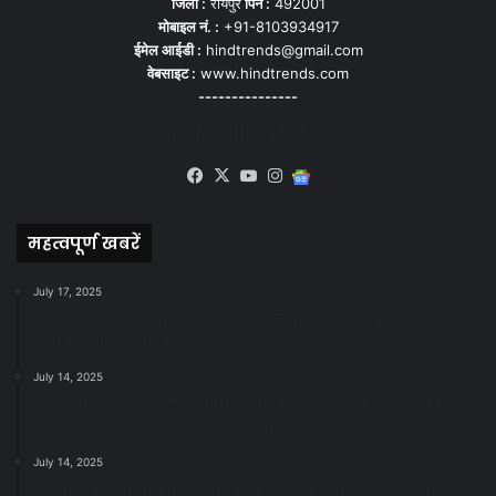
जिला :
रायपुर
पिन :
492001
मोबाइल नं. :
+91-8103934917
ईमेल आईडी :
hindtrends@gmail.com
वेबसाइट :
www.hindtrends.com
---------------
सोशल मीडिया से जुड़े
Facebook
X
YouTube
Instagram
Google
News
महत्वपूर्ण खबरें
July 17, 2025
स्वच्छ रायपुर: इज़रायल से सीख, जनसहयोग से सफलता-
महापौर मीनल चौबे
July 14, 2025
स्वच्छता के लिए पहल: सभापति सूर्यकांत राठौड़ ने जोन 2 की
जनजागरूकता रैली को दी हरी झंडी
July 14, 2025
सफाई और तालाबों की अनदेखी पर सख्ती: अपर आयुक्त ने दिए