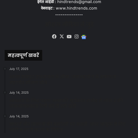
ईमेल आईडी :
hindtrends@gmail.com
वेबसाइट :
www.hindtrends.com
---------------
सोशल मीडिया से जुड़े
Facebook
X
YouTube
Instagram
Google
News
महत्वपूर्ण खबरें
July 17, 2025
स्वच्छ रायपुर: इज़रायल से सीख, जनसहयोग से सफलता-
महापौर मीनल चौबे
July 14, 2025
स्वच्छता के लिए पहल: सभापति सूर्यकांत राठौड़ ने जोन 2 की
जनजागरूकता रैली को दी हरी झंडी
July 14, 2025
सफाई और तालाबों की अनदेखी पर सख्ती: अपर आयुक्त ने दिए
नोटिस जारी करने के निर्देश