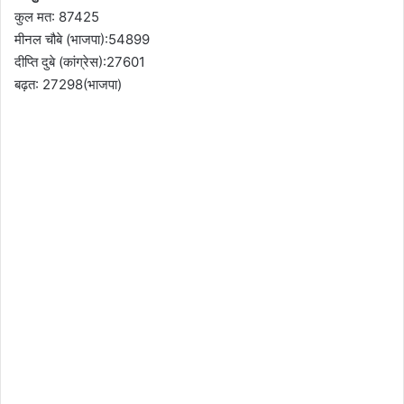
कुल मत: 87425
मीनल चौबे (भाजपा):54899
दीप्ति दुबे (कांग्रेस):27601
बढ़त: 27298(भाजपा)