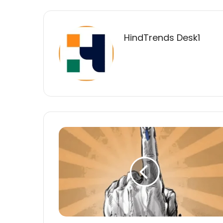
HindTrends Desk1
17
फरवरी,
20
फरवरी
एवं
23
फरवरी
को
तीन