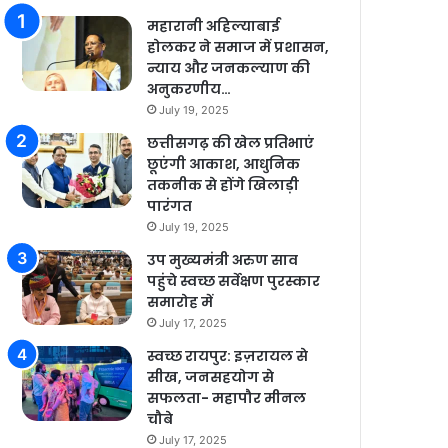
महारानी अहिल्याबाई
होलकर ने समाज में प्रशासन,
न्याय और जनकल्याण की
अनुकरणीय…
July 19, 2025
छत्तीसगढ़ की खेल प्रतिभाएं
छूएंगी आकाश, आधुनिक
तकनीक से होंगे खिलाड़ी
पारंगत
July 19, 2025
उप मुख्यमंत्री अरुण साव
पहुंचे स्वच्छ सर्वेक्षण पुरस्कार
समारोह में
July 17, 2025
स्वच्छ रायपुर: इज़रायल से
सीख, जनसहयोग से
सफलता- महापौर मीनल
चौबे
July 17, 2025