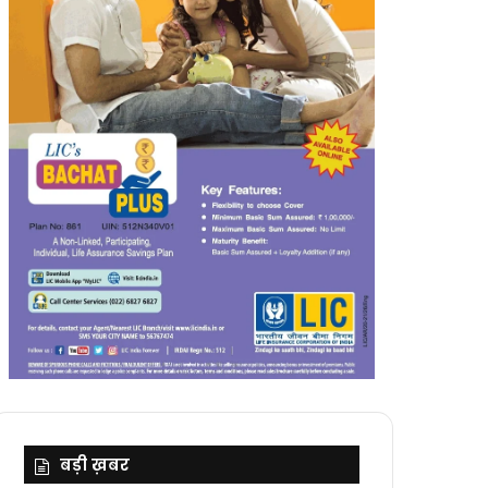
बड़ी ख़बर