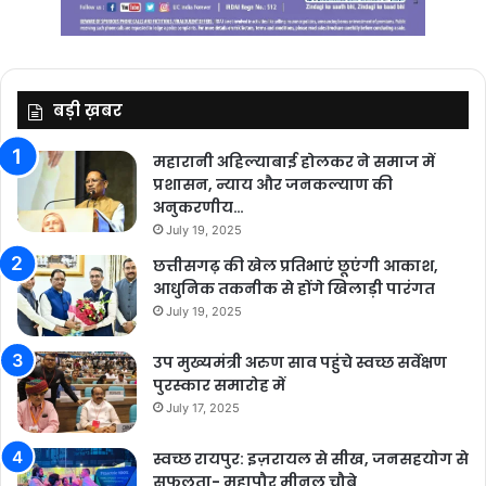
बड़ी ख़बर
महारानी अहिल्याबाई होलकर ने समाज में
प्रशासन, न्याय और जनकल्याण की
अनुकरणीय…
July 19, 2025
छत्तीसगढ़ की खेल प्रतिभाएं छूएंगी आकाश,
आधुनिक तकनीक से होंगे खिलाड़ी पारंगत
July 19, 2025
उप मुख्यमंत्री अरुण साव पहुंचे स्वच्छ सर्वेक्षण
पुरस्कार समारोह में
July 17, 2025
स्वच्छ रायपुर: इज़रायल से सीख, जनसहयोग से
सफलता- महापौर मीनल चौबे