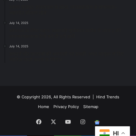
स्वच्छ रायपुर: इज़रायल से सीख, जनसहयोग से सफलता-
महापौर मीनल चौबे
July 14, 2025
स्वच्छता के लिए पहल: सभापति सूर्यकांत राठौड़ ने जोन 2 की
जनजागरूकता रैली को दी हरी झंडी
July 14, 2025
सफाई और तालाबों की अनदेखी पर सख्ती: अपर आयुक्त ने दिए
नोटिस जारी करने के निर्देश
© Copyright 2026, All Rights Reserved | Hind Trends
Home
Privacy Policy
Sitemap
Facebook
X
YouTube
Instagram
Google
HI