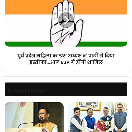
प्रदेश
को
महिला
करेंगे
कांग्रेस
संबोधित,
अध्यक्ष
तो
ने
PM
पार्टी
मोदी
से
8
दिया
अप्रैल
इस्तीफा…
को
पूर्व प्रदेश महिला कांग्रेस अध्यक्ष ने पार्टी से दिया
आज
आयेंगे
इस्तीफा…आज BJP में होंगी शामिल
BJP
छत्तीसगढ़
में
होंगी
शामिल
Related Articles