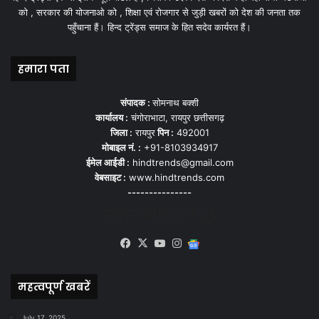
को , सरकार की योजनाओ को , शिक्षा एवं रोजगार से जुड़ी खबरों को देश की जनता तक
पहुँचाना हैं। हिन्द ट्रेंड्स समाज के हित सदेव कार्यरत हैं।
हमारा पता
संपादक :
सोमनाथ बक्शी
कार्यालय :
चंगोराभाटा, रायपुर छत्तीसगढ़
जिला :
रायपुर
पिन :
492001
मोबाइल नं. :
+91-8103934917
ईमेल आईडी :
hindtrends@gmail.com
वेबसाइट :
www.hindtrends.com
---------------
सोशल मीडिया से जुड़े
Facebook
X
YouTube
Instagram
Google
News
महत्वपूर्ण खबरें
July 17, 2025