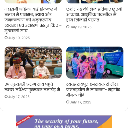
महारानी अहिल्याबाई होलकर ने
छत्तीसगढ़ की खेल प्रतिभाएं छूएंगी
समाज में प्रशासन, न्याय और
आकाश, आधुनिक तकनीक से
जनकल्याण की अनुकरणीय
होंगे खिलाड़ी पारंगत
व्यवस्था एवं उदाहरण प्रस्तुत किए –
July 19, 2025
मुख्यमंत्री साय
July 19, 2025
उप मुख्यमंत्री अरुण साव पहुंचे
स्वच्छ रायपुर: इज़रायल से सीख,
स्वच्छ सर्वेक्षण पुरस्कार समारोह में
जनसहयोग से सफलता- महापौर
मीनल चौबे
July 17, 2025
July 17, 2025