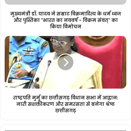
ध्वज
और
मुख्यमंत्री डॉ. यादव ने सम्राट विक्रमादित्य के धर्म ध्वज
पुस्तिका
और पुस्तिका "भारत का नववर्ष - विक्रम संवत्" का
"भारत
किया विमोचन
का
नववर्ष
राष्ट्रपति
-
मुर्मु
विक्रम
का
संवत्"
छत्तीसगढ़
का
विधान
किया
सभा
विमोचन
में
आह्वान:
नारी
सशक्तीकरण
राष्ट्रपति मुर्मु का छत्तीसगढ़ विधान सभा में आह्वान:
और
नारी सशक्तीकरण और समरसता से बनेगा श्रेष्ठ
समरसता
छत्तीसगढ़
से
बनेगा
श्रेष्ठ
छत्तीसगढ़