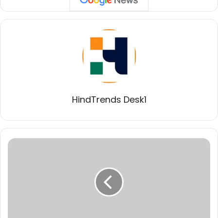
HindTrends Desk1
मुख्यमंत्री
डॉ.
यादव
ने
सम्राट
विक्रमादित्य
के
धर्म