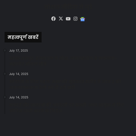
सोशल मीडिया से जुड़े
Facebook
X
YouTube
Instagram
Google
News
महत्वपूर्ण खबरें
July 17, 2025
स्वच्छ रायपुर: इज़रायल से सीख, जनसहयोग से सफलता-
महापौर मीनल चौबे
July 14, 2025
स्वच्छता के लिए पहल: सभापति सूर्यकांत राठौड़ ने जोन 2 की
जनजागरूकता रैली को दी हरी झंडी
July 14, 2025
सफाई और तालाबों की अनदेखी पर सख्ती: अपर आयुक्त ने दिए
नोटिस जारी करने के निर्देश