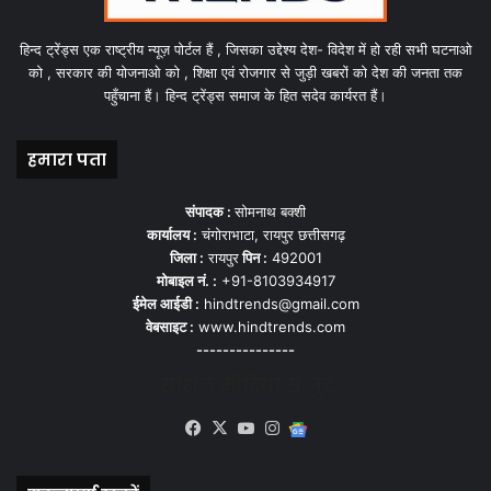
हिन्द ट्रेंड्स एक राष्ट्रीय न्यूज़ पोर्टल हैं , जिसका उद्देश्य देश- विदेश में हो रही सभी घटनाओ
को , सरकार की योजनाओ को , शिक्षा एवं रोजगार से जुड़ी खबरों को देश की जनता तक
पहुँचाना हैं। हिन्द ट्रेंड्स समाज के हित सदेव कार्यरत हैं।
हमारा पता
संपादक :
सोमनाथ बक्शी
कार्यालय :
चंगोराभाटा, रायपुर छत्तीसगढ़
जिला :
रायपुर
पिन :
492001
मोबाइल नं. :
+91-8103934917
ईमेल आईडी :
hindtrends@gmail.com
वेबसाइट :
www.hindtrends.com
---------------
सोशल मीडिया से जुड़े
Facebook
X
YouTube
Instagram
Google
News