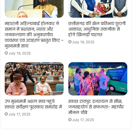
महारानी अहिल्याबाई होलकर ने
छत्तीसगढ़ की खेल प्रतिभाएं छूएंगी
समाज में प्रशासन, न्याय और
आकाश, आधुनिक तकनीक से
जनकल्याण की अनुकरणीय
होंगे खिलाड़ी पारंगत
व्यवस्था एवं उदाहरण प्रस्तुत किए –
July 19, 2025
मुख्यमंत्री साय
July 19, 2025
उप मुख्यमंत्री अरुण साव पहुंचे
स्वच्छ रायपुर: इज़रायल से सीख,
स्वच्छ सर्वेक्षण पुरस्कार समारोह में
जनसहयोग से सफलता- महापौर
मीनल चौबे
July 17, 2025
July 17, 2025