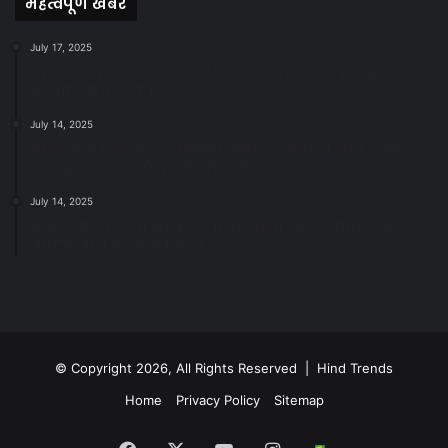
महत्वपूर्ण खबरें
July 17, 2025
स्वच्छ रायपुर: इज़रायल से सीख, जनसहयोग से सफलता-
महापौर मीनल चौबे
July 14, 2025
स्वच्छता के लिए पहल: सभापति सूर्यकांत राठौड़ ने जोन 2 की
जनजागरूकता रैली को दी हरी झंडी
July 14, 2025
सफाई और तालाबों की अनदेखी पर सख्ती: अपर आयुक्त ने दिए
नोटिस जारी करने के निर्देश
© Copyright 2026, All Rights Reserved | Hind Trends
Home
Privacy Policy
Sitemap