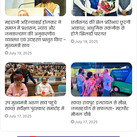
महारानी अहिल्याबाई होलकर ने
छत्तीसगढ़ की खेल प्रतिभाएं छूएंगी
समाज में प्रशासन, न्याय और
आकाश, आधुनिक तकनीक से
जनकल्याण की अनुकरणीय
होंगे खिलाड़ी पारंगत
व्यवस्था एवं उदाहरण प्रस्तुत किए –
July 19, 2025
मुख्यमंत्री साय
July 19, 2025
उप मुख्यमंत्री अरुण साव पहुंचे
स्वच्छ रायपुर: इज़रायल से सीख,
स्वच्छ सर्वेक्षण पुरस्कार समारोह में
जनसहयोग से सफलता- महापौर
मीनल चौबे
July 17, 2025
July 17, 2025