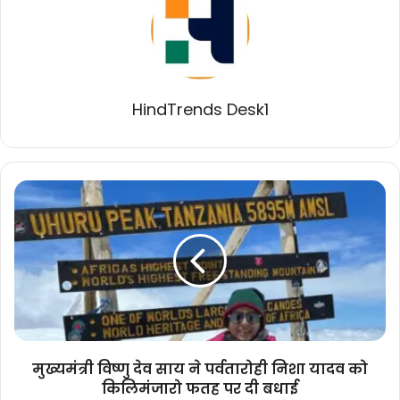
HindTrends Desk1
मुख्यमंत्री
विष्णु
देव
साय
ने
पर्वतारोही
निशा
यादव
को
किलिमंजारो
मुख्यमंत्री विष्णु देव साय ने पर्वतारोही निशा यादव को
फतह
किलिमंजारो फतह पर दी बधाई
पर