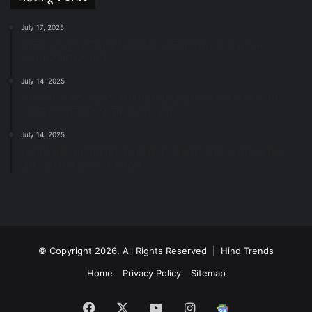
July 17, 2025
स्वच्छ रायपुर: इज़रायल से सीख, जनसहयोग से सफलता-
महापौर मीनल चौबे
July 14, 2025
स्वच्छता के लिए पहल: सभापति सूर्यकांत राठौड़ ने जोन 2 की
जनजागरूकता रैली को दी हरी झंडी
July 14, 2025
सफाई और तालाबों की अनदेखी पर सख्ती: अपर आयुक्त ने दिए
नोटिस जारी करने के निर्देश
© Copyright 2026, All Rights Reserved | Hind Trends
Home
Privacy Policy
Sitemap
Facebook
X
YouTube
Instagram
Google