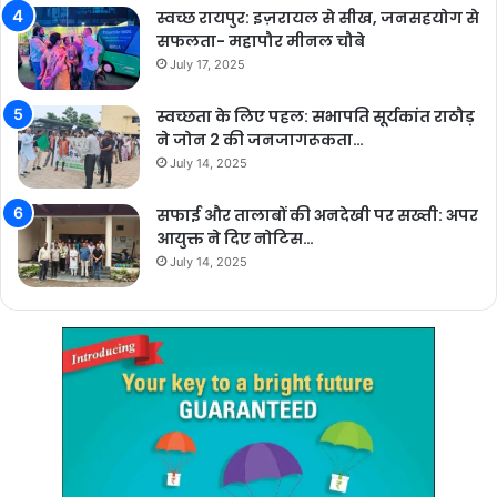
स्वच्छ रायपुर: इज़रायल से सीख, जनसहयोग से
सफलता- महापौर मीनल चौबे
July 17, 2025
स्वच्छता के लिए पहल: सभापति सूर्यकांत राठौड़
ने जोन 2 की जनजागरूकता…
July 14, 2025
सफाई और तालाबों की अनदेखी पर सख्ती: अपर
आयुक्त ने दिए नोटिस…
July 14, 2025