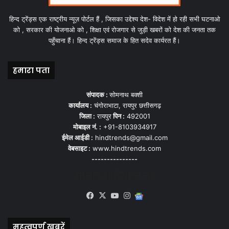
हिन्द ट्रेंड्स एक राष्ट्रीय न्यूज़ पोर्टल हैं , जिसका उद्देश्य देश- विदेश में हो रही सभी घटनाओ
को , सरकार की योजनाओ को , शिक्षा एवं रोजगार से जुड़ी खबरों को देश की जनता तक
पहुँचाना हैं। हिन्द ट्रेंड्स समाज के हित सदेव कार्यरत हैं।
हमारा पता
संपादक :
सोमनाथ बक्शी
कार्यालय :
चंगोराभाटा, रायपुर छत्तीसगढ़
जिला :
रायपुर
पिन :
492001
मोबाइल नं. :
+91-8103934917
ईमेल आईडी :
hindtrends@gmail.com
वेबसाइट :
www.hindtrends.com
---------------
सोशल मीडिया से जुड़े
Facebook
X
YouTube
Instagram
Google
News
महत्वपूर्ण खबरें