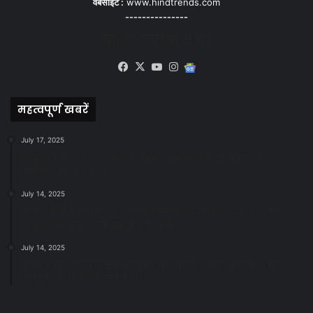
वेबसाइट :
www.hindtrends.com
---------------
सोशल मीडिया से जुड़े
Facebook
X
YouTube
Instagram
Google
News
महत्वपूर्ण खबरें
July 17, 2025
स्वच्छ रायपुर: इज़रायल से सीख, जनसहयोग से सफलता-
महापौर मीनल चौबे
July 14, 2025
स्वच्छता के लिए पहल: सभापति सूर्यकांत राठौड़ ने जोन 2 की
जनजागरूकता रैली को दी हरी झंडी
July 14, 2025
सफाई और तालाबों की अनदेखी पर सख्ती: अपर आयुक्त ने दिए
नोटिस जारी करने के निर्देश