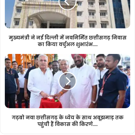
में
नवनिर्मित
छत्तीसगढ़
निवास
का
किया
मुख्यमंत्री ने नई दिल्ली में नवनिर्मित छत्तीसगढ़ निवास
वर्चुअल
का किया वर्चुअल शुभारंभ....
शुभारंभ....
गढ़बो
नवा
छत्तीसगढ़
के
ध्येय
के
साथ
अबूझमाड़
तक
पहुंची
गढ़बो नवा छत्तीसगढ़ के ध्येय के साथ अबूझमाड़ तक
हैं
पहुंची हैं विकास की किरणे....
विकास
की