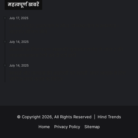
महत्वपूर्ण खबरें
July 17, 2025
स्वच्छ रायपुर: इज़रायल से सीख, जनसहयोग से सफलता-
महापौर मीनल चौबे
July 14, 2025
स्वच्छता के लिए पहल: सभापति सूर्यकांत राठौड़ ने जोन 2 की
जनजागरूकता रैली को दी हरी झंडी
July 14, 2025
सफाई और तालाबों की अनदेखी पर सख्ती: अपर आयुक्त ने दिए
नोटिस जारी करने के निर्देश
© Copyright 2026, All Rights Reserved | Hind Trends
Home
Privacy Policy
Sitemap