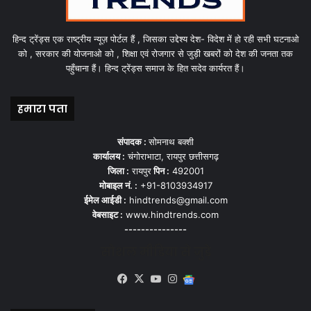
हिन्द ट्रेंड्स एक राष्ट्रीय न्यूज़ पोर्टल हैं , जिसका उद्देश्य देश- विदेश में हो रही सभी घटनाओ
को , सरकार की योजनाओ को , शिक्षा एवं रोजगार से जुड़ी खबरों को देश की जनता तक
पहुँचाना हैं। हिन्द ट्रेंड्स समाज के हित सदेव कार्यरत हैं।
हमारा पता
संपादक :
सोमनाथ बक्शी
कार्यालय :
चंगोराभाटा, रायपुर छत्तीसगढ़
जिला :
रायपुर
पिन :
492001
मोबाइल नं. :
+91-8103934917
ईमेल आईडी :
hindtrends@gmail.com
वेबसाइट :
www.hindtrends.com
---------------
सोशल मीडिया से जुड़े
Facebook
X
YouTube
Instagram
Google
News