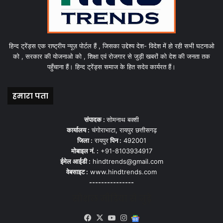
हिन्द ट्रेंड्स एक राष्ट्रीय न्यूज़ पोर्टल हैं , जिसका उद्देश्य देश- विदेश में हो रही सभी घटनाओ
को , सरकार की योजनाओ को , शिक्षा एवं रोजगार से जुड़ी खबरों को देश की जनता तक
पहुँचाना हैं। हिन्द ट्रेंड्स समाज के हित सदेव कार्यरत हैं।
हमारा पता
संपादक :
सोमनाथ बक्शी
कार्यालय :
चंगोराभाटा, रायपुर छत्तीसगढ़
जिला :
रायपुर
पिन :
492001
मोबाइल नं. :
+91-8103934917
ईमेल आईडी :
hindtrends@gmail.com
वेबसाइट :
www.hindtrends.com
---------------
सोशल मीडिया से जुड़े
Facebook
X
YouTube
Instagram
Google