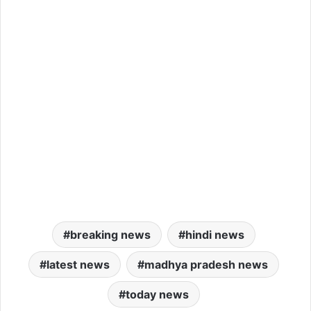
breaking news
hindi news
latest news
madhya pradesh news
today news