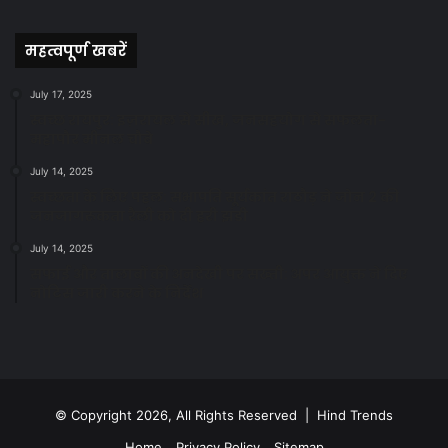
News
महत्वपूर्ण खबरें
July 17, 2025
स्वच्छ रायपुर: इज़रायल से सीख, जनसहयोग से सफलता-
महापौर मीनल चौबे
July 14, 2025
स्वच्छता के लिए पहल: सभापति सूर्यकांत राठौड़ ने जोन 2 की
जनजागरूकता रैली को दी हरी झंडी
July 14, 2025
सफाई और तालाबों की अनदेखी पर सख्ती: अपर आयुक्त ने दिए
नोटिस जारी करने के निर्देश
© Copyright 2026, All Rights Reserved | Hind Trends
Home
Privacy Policy
Sitemap