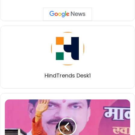
HindTrends Desk1
प्रदेश
में
हो
रहा
है
तेजी