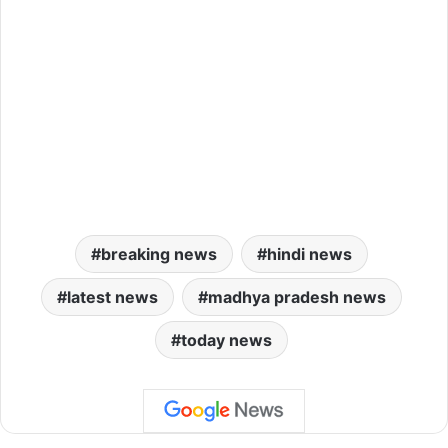
breaking news
hindi news
latest news
madhya pradesh news
today news