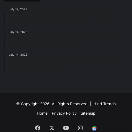
July 17, 2025
स्वच्छ रायपुर: इज़रायल से सीख, जनसहयोग से सफलता-
महापौर मीनल चौबे
July 14, 2025
स्वच्छता के लिए पहल: सभापति सूर्यकांत राठौड़ ने जोन 2 की
जनजागरूकता रैली को दी हरी झंडी
July 14, 2025
सफाई और तालाबों की अनदेखी पर सख्ती: अपर आयुक्त ने दिए
नोटिस जारी करने के निर्देश
© Copyright 2026, All Rights Reserved | Hind Trends
Home
Privacy Policy
Sitemap
Facebook
X
YouTube
Instagram
Google