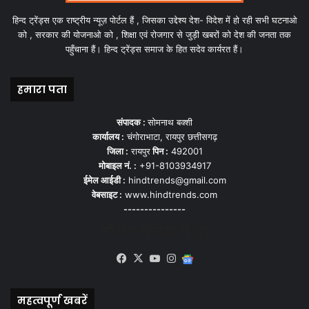
हिन्द ट्रेंड्स एक राष्ट्रीय न्यूज़ पोर्टल हैं , जिसका उद्देश्य देश- विदेश में हो रही सभी घटनाओ
को , सरकार की योजनाओ को , शिक्षा एवं रोजगार से जुड़ी खबरों को देश की जनता तक
पहुँचाना हैं। हिन्द ट्रेंड्स समाज के हित सदेव कार्यरत हैं।
हमारा पता
संपादक :
सोमनाथ बक्शी
कार्यालय :
चंगोराभाटा, रायपुर छत्तीसगढ़
जिला :
रायपुर
पिन :
492001
मोबाइल नं. :
+91-8103934917
ईमेल आईडी :
hindtrends@gmail.com
वेबसाइट :
www.hindtrends.com
---------------
सोशल मीडिया से जुड़े
Facebook
X
YouTube
Instagram
Google
News
महत्वपूर्ण खबरें