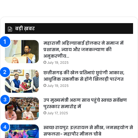
बड़ी ख़बर
महारानी अहिल्याबाई होलकर ने समाज में
प्रशासन, न्याय और जनकल्याण की
अनुकरणीय…
July 19, 2025
छत्तीसगढ़ की खेल प्रतिभाएं छूएंगी आकाश,
आधुनिक तकनीक से होंगे खिलाड़ी पारंगत
July 19, 2025
उप मुख्यमंत्री अरुण साव पहुंचे स्वच्छ सर्वेक्षण
पुरस्कार समारोह में
July 17, 2025
स्वच्छ रायपुर: इज़रायल से सीख, जनसहयोग से
सफलता- महापौर मीनल चौबे