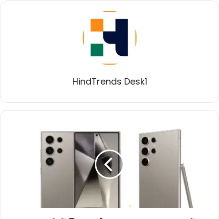
HindTrends Desk1
अब
सस्ते
में
मिल
रहा
है
Galaxy
S24
Ultra:
जानें