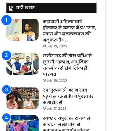
बड़ी ख़बर
महारानी अहिल्याबाई
होलकर ने समाज में प्रशासन,
न्याय और जनकल्याण की
अनुकरणीय…
July 19, 2025
छत्तीसगढ़ की खेल प्रतिभाएं
छूएंगी आकाश, आधुनिक
तकनीक से होंगे खिलाड़ी
पारंगत
July 19, 2025
उप मुख्यमंत्री अरुण साव
पहुंचे स्वच्छ सर्वेक्षण पुरस्कार
समारोह में
July 17, 2025
स्वच्छ रायपुर: इज़रायल से
सीख, जनसहयोग से
सफलता- महापौर मीनल