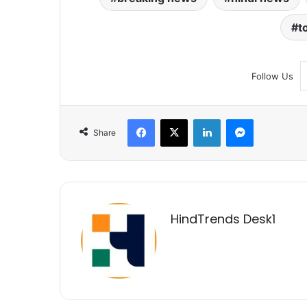
t
Follow Us
Facebook
X
LinkedIn
Messenger
Share
HindTrends Desk1