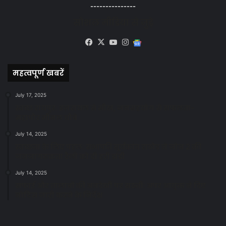
---------------
सोशल मीडिया से जुड़े
Facebook
X
YouTube
Instagram
Google
News
महत्वपूर्ण खबरें
July 17, 2025
स्वच्छ रायपुर: इज़रायल से सीख, जनसहयोग से सफलता-
महापौर मीनल चौबे
July 14, 2025
स्वच्छता के लिए पहल: सभापति सूर्यकांत राठौड़ ने जोन 2 की
जनजागरूकता रैली को दी हरी झंडी
July 14, 2025
सफाई और तालाबों की अनदेखी पर सख्ती: अपर आयुक्त ने दिए
नोटिस जारी करने के निर्देश