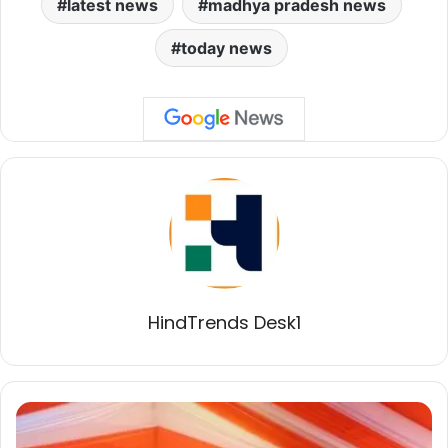
latest news
madhya pradesh news
today news
HindTrends Desk1
तराना
के