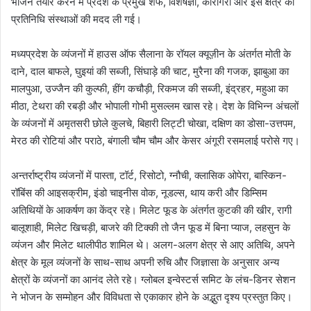
भोजन तैयार करने में प्रदेश के प्रमुख शेफ, विशेषज्ञों, कारीगरों और इस क्षेत्र की
प्रतिनिधि संस्थाओं की मदद ली गई।
मध्यप्रदेश के व्यंजनों में हाउस ऑफ सैलाना के रॉयल क्यूज़ीन के अंतर्गत मोती के
दाने, दाल बाफले, घुइयां की सब्जी, सिंघाड़े की चाट, मुरैना की गजक, झाबुआ का
मालपुआ, उज्जैन की कुल्फी, हींग कचौड़ी, रिकमज की सब्जी, इंद्रहर, महुआ का
मीठा, टेथरा की रबड़ी और भोपाली गोभी मुसल्लम खास रहे। देश के विभिन्न अंचलों
के व्यंजनों में अमृतसरी छोले कुलचे, बिहारी लिट्टी चोखा, दक्षिण का डोसा-उत्तपम,
मेरठ की रोटियां और पराठे, बंगाली चौम चौम और केसर अंगूरी रसमलाई परोसे गए।
अन्तर्राष्ट्रीय व्यंजनों में पास्ता, टॉर्ट, रिसोटो, ग्नौची, क्लासिक ओपेरा, बास्किन-
रॉबिंस की आइसक्रीम, इंडो चाइनीस वोक, नूडल्स, थाय करी और डिम्सिम
अतिथियों के आकर्षण का केंद्र रहे। मिलेट फूड के अंतर्गत कुटकी की खीर, रागी
बालूशाही, मिलेट खिचड़ी, बाजरे की टिक्की तो जैन फूड में बिना प्याज, लहसुन के
व्यंजन और मिलेट थालीपीठ शामिल थे। अलग-अलग क्षेत्र से आए अतिथि, अपने
क्षेत्र के मूल व्यंजनों के साथ-साथ अपनी रुचि और जिज्ञासा के अनुसार अन्य
क्षेत्रों के व्यंजनों का आनंद लेते रहे। ग्लोबल इन्वेस्टर्स समिट के लंच-डिनर सेशन
ने भोजन के सम्मोहन और विविधता से एकाकार होने के अद्भुत दृश्य प्रस्तुत किए।