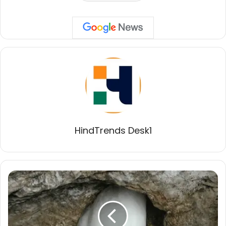
HindTrends Desk1
3
जुलाई
से
शुरू
होगी