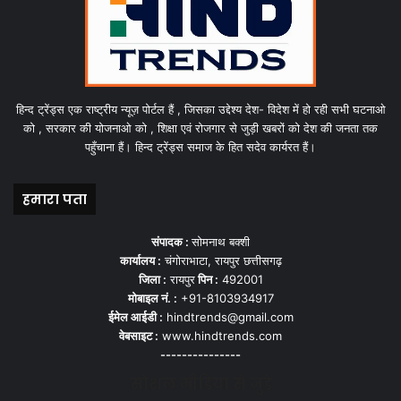
हिन्द ट्रेंड्स एक राष्ट्रीय न्यूज़ पोर्टल हैं , जिसका उद्देश्य देश- विदेश में हो रही सभी घटनाओ
को , सरकार की योजनाओ को , शिक्षा एवं रोजगार से जुड़ी खबरों को देश की जनता तक
पहुँचाना हैं। हिन्द ट्रेंड्स समाज के हित सदेव कार्यरत हैं।
हमारा पता
संपादक :
सोमनाथ बक्शी
कार्यालय :
चंगोराभाटा, रायपुर छत्तीसगढ़
जिला :
रायपुर
पिन :
492001
मोबाइल नं. :
+91-8103934917
ईमेल आईडी :
hindtrends@gmail.com
वेबसाइट :
www.hindtrends.com
---------------
सोशल मीडिया से जुड़े