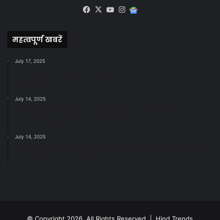
Facebook
X
YouTube
Instagram
Google
News
महत्वपूर्ण खबरें
July 17, 2025
स्वच्छ रायपुर: इज़रायल से सीख, जनसहयोग से सफलता-
महापौर मीनल चौबे
July 14, 2025
स्वच्छता के लिए पहल: सभापति सूर्यकांत राठौड़ ने जोन 2 की
जनजागरूकता रैली को दी हरी झंडी
July 14, 2025
सफाई और तालाबों की अनदेखी पर सख्ती: अपर आयुक्त ने दिए
नोटिस जारी करने के निर्देश
© Copyright 2026, All Rights Reserved | Hind Trends