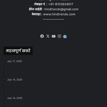
मोबाइल नं. :
+91-8103934917
ईमेल आईडी :
hindtrends@gmail.com
वेबसाइट :
www.hindtrends.com
---------------
सोशल मीडिया से जुड़े
Facebook
X
YouTube
Instagram
Google
News
महत्वपूर्ण खबरें
July 17, 2025
स्वच्छ रायपुर: इज़रायल से सीख, जनसहयोग से सफलता-
महापौर मीनल चौबे
July 14, 2025
स्वच्छता के लिए पहल: सभापति सूर्यकांत राठौड़ ने जोन 2 की
जनजागरूकता रैली को दी हरी झंडी
July 14, 2025
सफाई और तालाबों की अनदेखी पर सख्ती: अपर आयुक्त ने दिए