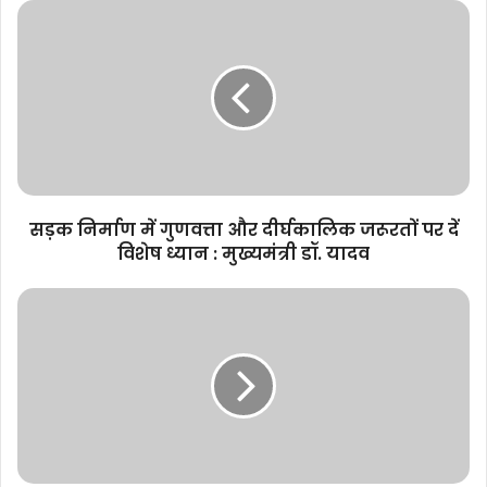
सड़क
निर्माण
में
गुणवत्ता
और
दीर्घकालिक
जरूरतों
पर
दें
विशेष
सड़क निर्माण में गुणवत्ता और दीर्घकालिक जरूरतों पर दें
ध्यान
विशेष ध्यान : मुख्यमंत्री डॉ. यादव
:
मुख्यमंत्री
नागरिकों
डॉ.
की
यादव
सुरक्षा
प्राथमिकता
है,
प्रदेश
में
सफलतापूर्वक
हुआ