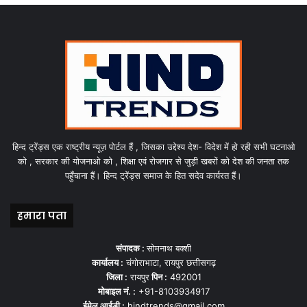
हिन्द ट्रेंड्स एक राष्ट्रीय न्यूज़ पोर्टल हैं , जिसका उद्देश्य देश- विदेश में हो रही सभी घटनाओ
को , सरकार की योजनाओ को , शिक्षा एवं रोजगार से जुड़ी खबरों को देश की जनता तक
पहुँचाना हैं। हिन्द ट्रेंड्स समाज के हित सदेव कार्यरत हैं।
हमारा पता
संपादक :
सोमनाथ बक्शी
कार्यालय :
चंगोराभाटा, रायपुर छत्तीसगढ़
जिला :
रायपुर
पिन :
492001
मोबाइल नं. :
+91-8103934917
ईमेल आईडी :
hindtrends@gmail.com