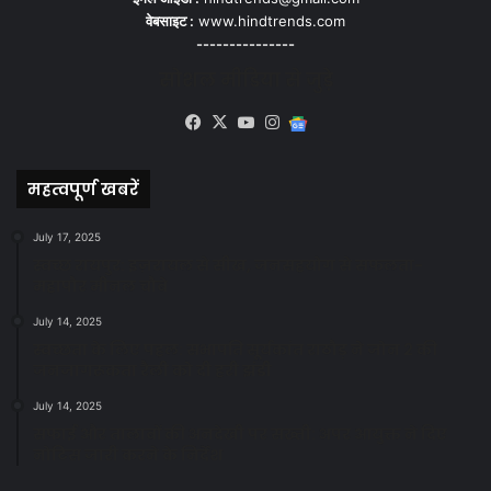
वेबसाइट :
www.hindtrends.com
---------------
सोशल मीडिया से जुड़े
Facebook
X
YouTube
Instagram
Google
News
महत्वपूर्ण खबरें
July 17, 2025
स्वच्छ रायपुर: इज़रायल से सीख, जनसहयोग से सफलता-
महापौर मीनल चौबे
July 14, 2025
स्वच्छता के लिए पहल: सभापति सूर्यकांत राठौड़ ने जोन 2 की
जनजागरूकता रैली को दी हरी झंडी
July 14, 2025
सफाई और तालाबों की अनदेखी पर सख्ती: अपर आयुक्त ने दिए
नोटिस जारी करने के निर्देश