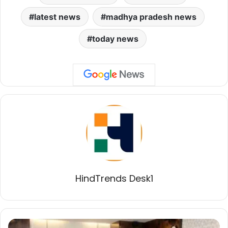
latest news
madhya pradesh news
today news
HindTrends Desk1
जीएसटी