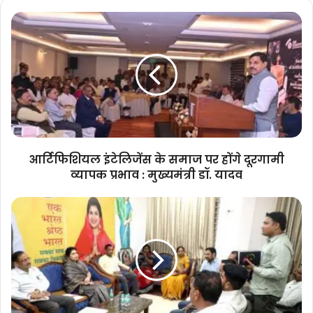
आर्टिफिशियल
इंटेलिजेंस
के
समाज
पर
होंगे
दूरगामी
व्यापक
प्रभाव
:
आर्टिफिशियल इंटेलिजेंस के समाज पर होंगे दूरगामी
मुख्यमंत्री
व्यापक प्रभाव : मुख्यमंत्री डॉ. यादव
डॉ.
यादव
गोविंदपुरा
में
पेयजल
की
समस्या
दूर
करने
बनेंगी