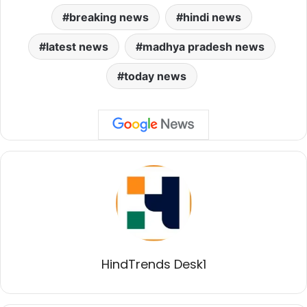
breaking news
hindi news
latest news
madhya pradesh news
today news
HindTrends Desk1