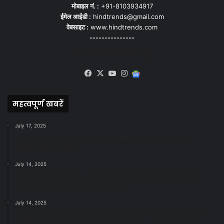
मोबाइल नं. :
+91-8103934917
ईमेल आईडी :
hindtrends@gmail.com
वेबसाइट :
www.hindtrends.com
---------------
सोशल मीडिया से जुड़े
Facebook
X
YouTube
Instagram
Google
News
महत्वपूर्ण खबरें
July 17, 2025
स्वच्छ रायपुर: इज़रायल से सीख, जनसहयोग से सफलता-
महापौर मीनल चौबे
July 14, 2025
स्वच्छता के लिए पहल: सभापति सूर्यकांत राठौड़ ने जोन 2 की
जनजागरूकता रैली को दी हरी झंडी
July 14, 2025
सफाई और तालाबों की अनदेखी पर सख्ती: अपर आयुक्त ने दिए