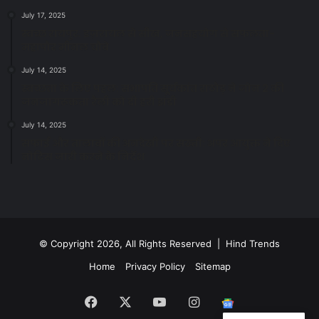
July 17, 2025
स्वच्छ रायपुर: इज़रायल से सीख, जनसहयोग से सफलता-
महापौर मीनल चौबे
July 14, 2025
स्वच्छता के लिए पहल: सभापति सूर्यकांत राठौड़ ने जोन 2 की
जनजागरूकता रैली को दी हरी झंडी
July 14, 2025
सफाई और तालाबों की अनदेखी पर सख्ती: अपर आयुक्त ने दिए
नोटिस जारी करने के निर्देश
© Copyright 2026, All Rights Reserved | Hind Trends
Home
Privacy Policy
Sitemap
Facebook
X
YouTube
Instagram
Google