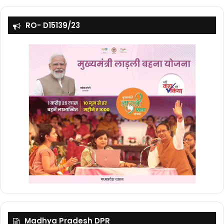
RO- D15139/23
Madhya Pradesh DPR