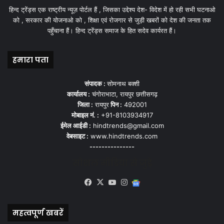
हिन्द ट्रेंड्स एक राष्ट्रीय न्यूज़ पोर्टल हैं , जिसका उद्देश्य देश- विदेश में हो रही सभी घटनाओ
को , सरकार की योजनाओ को , शिक्षा एवं रोजगार से जुड़ी खबरों को देश की जनता तक
पहुँचाना हैं। हिन्द ट्रेंड्स समाज के हित सदेव कार्यरत हैं।
हमारा पता
संपादक :
सोमनाथ बक्शी
कार्यालय :
चंगोराभाटा, रायपुर छत्तीसगढ़
जिला :
रायपुर
पिन :
492001
मोबाइल नं. :
+91-8103934917
ईमेल आईडी :
hindtrends@gmail.com
वेबसाइट :
www.hindtrends.com
---------------
सोशल मीडिया से जुड़े
Facebook
X
YouTube
Instagram
Google
News
महत्वपूर्ण खबरें