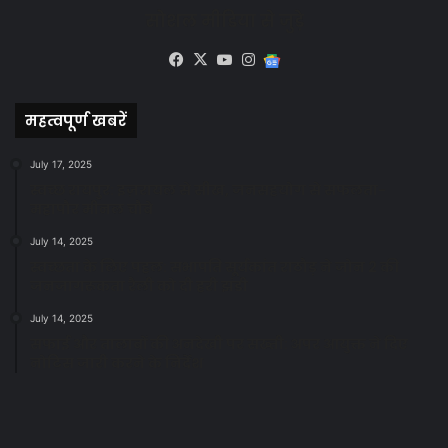
सोशल मीडिया से जुड़े
Facebook
X
YouTube
Instagram
Google
News
महत्वपूर्ण खबरें
July 17, 2025
स्वच्छ रायपुर: इज़रायल से सीख, जनसहयोग से सफलता-
महापौर मीनल चौबे
July 14, 2025
स्वच्छता के लिए पहल: सभापति सूर्यकांत राठौड़ ने जोन 2 की
जनजागरूकता रैली को दी हरी झंडी
July 14, 2025
सफाई और तालाबों की अनदेखी पर सख्ती: अपर आयुक्त ने दिए
नोटिस जारी करने के निर्देश