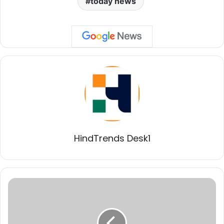
today news
HindTrends Desk1
जनजातीय
समुदायों
की
संस्कृति