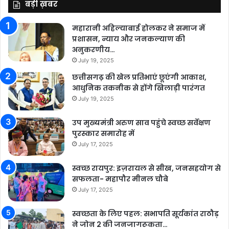
बड़ी ख़बर
महारानी अहिल्याबाई होलकर ने समाज में
प्रशासन, न्याय और जनकल्याण की
अनुकरणीय…
July 19, 2025
छत्तीसगढ़ की खेल प्रतिभाएं छूएंगी आकाश,
आधुनिक तकनीक से होंगे खिलाड़ी पारंगत
July 19, 2025
उप मुख्यमंत्री अरुण साव पहुंचे स्वच्छ सर्वेक्षण
पुरस्कार समारोह में
July 17, 2025
स्वच्छ रायपुर: इज़रायल से सीख, जनसहयोग से
सफलता- महापौर मीनल चौबे
July 17, 2025
स्वच्छता के लिए पहल: सभापति सूर्यकांत राठौड़
ने जोन 2 की जनजागरूकता…