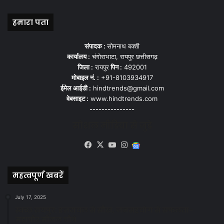
हमारा पता
संपादक :
सोमनाथ बक्शी
कार्यालय :
चंगोराभाटा, रायपुर छत्तीसगढ़
जिला :
रायपुर
पिन :
492001
मोबाइल नं. :
+91-8103934917
ईमेल आईडी :
hindtrends@gmail.com
वेबसाइट :
www.hindtrends.com
---------------
सोशल मीडिया से जुड़े
Facebook
X
YouTube
Instagram
Google
News
महत्वपूर्ण खबरें
July 17, 2025
स्वच्छ रायपुर: इज़रायल से सीख, जनसहयोग से सफलता-
महापौर मीनल चौबे