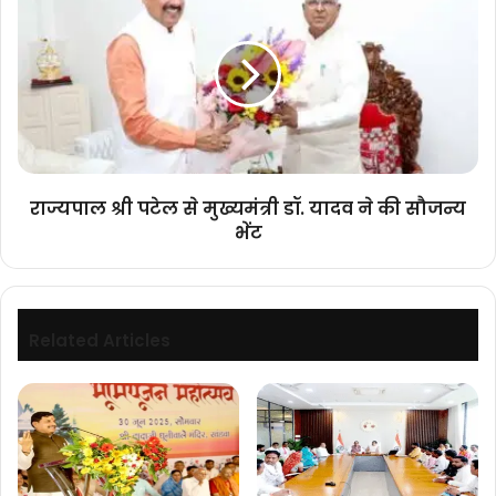
श्री
के
पटेल
समक्ष
से
पुष्पांजलि
मुख्यमंत्री
कार्यक्रम
डॉ.
यादव
ने
की
सौजन्य
राज्यपाल श्री पटेल से मुख्यमंत्री डॉ. यादव ने की सौजन्य
भेंट
भेंट
Related Articles