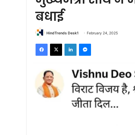
बधाई
HindTrends Desk1
February 24, 2025
Facebook
X
LinkedIn
Messenger