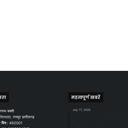
पता
महत्वपूर्ण खबरें
July 17, 2025
मनाथ बक्शी
स्वच्छ रायपुर: इज़रायल से सीख
ोराभाटा, रायपुर छत्तीसगढ़
जनसहयोग से सफलता- महाप
र
पिन :
492001
चौबे