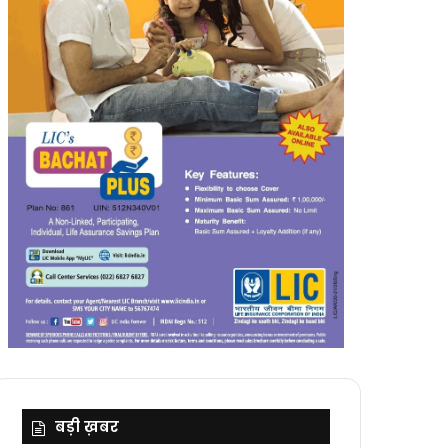
बड़ी ख़बर