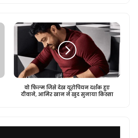
वो
फिल्म
जिसे
देख
यूरोपियन
दर्शक
हुए
दीवाने,
आमिर
खान
वो फिल्म जिसे देख यूरोपियन दर्शक हुए
ने
दीवाने, आमिर खान ने खुद सुनाया किस्सा
खुद
सुनाया
किस्सा