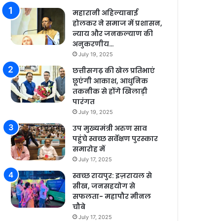
महारानी अहिल्याबाई
होलकर ने समाज में प्रशासन,
न्याय और जनकल्याण की
अनुकरणीय…
July 19, 2025
छत्तीसगढ़ की खेल प्रतिभाएं
छूएंगी आकाश, आधुनिक
तकनीक से होंगे खिलाड़ी
पारंगत
July 19, 2025
उप मुख्यमंत्री अरुण साव
पहुंचे स्वच्छ सर्वेक्षण पुरस्कार
समारोह में
July 17, 2025
स्वच्छ रायपुर: इज़रायल से
सीख, जनसहयोग से
सफलता- महापौर मीनल
चौबे
July 17, 2025