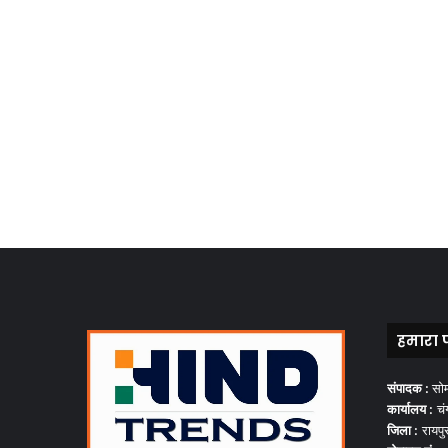
हमारा 
संपादक :
सो
कार्यालय :
चंग
जिला :
रायपु