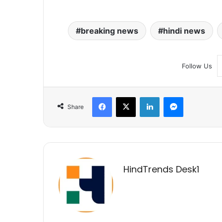
breaking news
hindi news
Follow Us
Facebook
X
LinkedIn
Messenger
Share
HindTrends Desk1