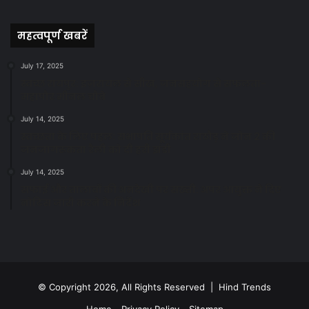
News
महत्वपूर्ण खबरें
July 17, 2025
स्वच्छ रायपुर: इज़रायल से सीख, जनसहयोग से सफलता-
महापौर मीनल चौबे
July 14, 2025
स्वच्छता के लिए पहल: सभापति सूर्यकांत राठौड़ ने जोन 2 की
जनजागरूकता रैली को दी हरी झंडी
July 14, 2025
सफाई और तालाबों की अनदेखी पर सख्ती: अपर आयुक्त ने दिए
नोटिस जारी करने के निर्देश
© Copyright 2026, All Rights Reserved | Hind Trends
Home
Privacy Policy
Sitemap