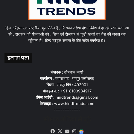
हिन्द ट्रेंड्स एक राष्ट्रीय न्यूज़ पोर्टल हैं , जिसका उद्देश्य देश- विदेश में हो रही सभी घटनाओ
को , सरकार की योजनाओ को , शिक्षा एवं रोजगार से जुड़ी खबरों को देश की जनता तक
पहुँचाना हैं। हिन्द ट्रेंड्स समाज के हित सदेव कार्यरत हैं।
हमारा पता
संपादक :
सोमनाथ बक्शी
कार्यालय :
चंगोराभाटा, रायपुर छत्तीसगढ़
जिला :
रायपुर
पिन :
492001
मोबाइल नं. :
+91-8103934917
ईमेल आईडी :
hindtrends@gmail.com
वेबसाइट :
www.hindtrends.com
---------------
सोशल मीडिया से जुड़े
Facebook
X
YouTube
Instagram
Google