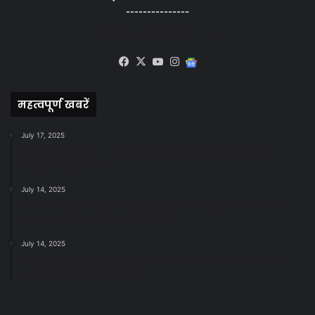
---------------
सोशल मीडिया से जुड़े
Facebook
X
YouTube
Instagram
Google
News
महत्वपूर्ण खबरें
July 17, 2025
स्वच्छ रायपुर: इज़रायल से सीख, जनसहयोग से सफलता-
महापौर मीनल चौबे
July 14, 2025
स्वच्छता के लिए पहल: सभापति सूर्यकांत राठौड़ ने जोन 2 की
जनजागरूकता रैली को दी हरी झंडी
July 14, 2025
सफाई और तालाबों की अनदेखी पर सख्ती: अपर आयुक्त ने दिए
नोटिस जारी करने के निर्देश