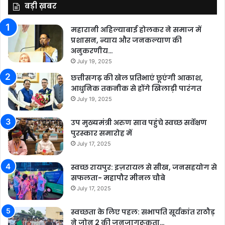
बड़ी ख़बर
महारानी अहिल्याबाई होलकर ने समाज में
प्रशासन, न्याय और जनकल्याण की
अनुकरणीय…
July 19, 2025
छत्तीसगढ़ की खेल प्रतिभाएं छूएंगी आकाश,
आधुनिक तकनीक से होंगे खिलाड़ी पारंगत
July 19, 2025
उप मुख्यमंत्री अरुण साव पहुंचे स्वच्छ सर्वेक्षण
पुरस्कार समारोह में
July 17, 2025
स्वच्छ रायपुर: इज़रायल से सीख, जनसहयोग से
सफलता- महापौर मीनल चौबे
July 17, 2025
स्वच्छता के लिए पहल: सभापति सूर्यकांत राठौड़
ने जोन 2 की जनजागरूकता…