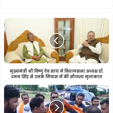
मुख्यमंत्री
श्री
विष्णु
देव
साय
ने
विधानसभा
अध्यक्ष
डॉ.
रमन
मुख्यमंत्री श्री विष्णु देव साय ने विधानसभा अध्यक्ष डॉ.
सिंह
रमन सिंह से उनके निवास में की सौजन्य मुलाकात
से
उनके
मुख्यमंत्री
निवास
के
में
महापल्ली
की
हेलीपेड
सौजन्य
पहुंचने
मुलाकात