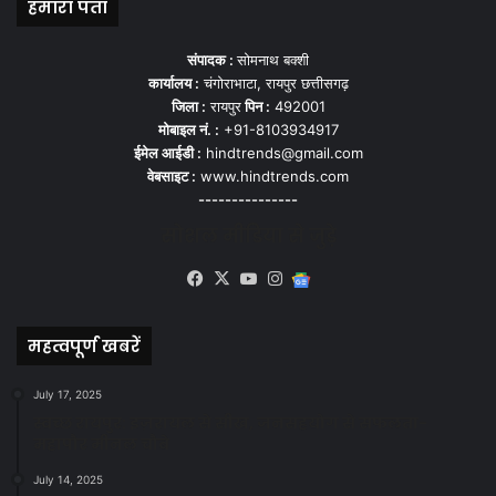
हमारा पता
संपादक :
सोमनाथ बक्शी
कार्यालय :
चंगोराभाटा, रायपुर छत्तीसगढ़
जिला :
रायपुर
पिन :
492001
मोबाइल नं. :
+91-8103934917
ईमेल आईडी :
hindtrends@gmail.com
वेबसाइट :
www.hindtrends.com
---------------
सोशल मीडिया से जुड़े
Facebook
X
YouTube
Instagram
Google
News
महत्वपूर्ण खबरें
July 17, 2025
स्वच्छ रायपुर: इज़रायल से सीख, जनसहयोग से सफलता-
महापौर मीनल चौबे
July 14, 2025