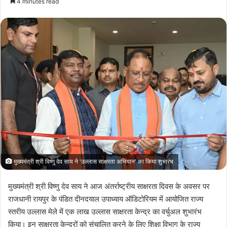
4 minutes read
मुख्यमंत्री श्री विष्णु देव साय ने 'उल्लास साक्षरता अभियान' का किया शुभारंभ
मुख्यमंत्री श्री विष्णु देव साय ने आज अंतर्राष्ट्रीय साक्षरता दिवस के अवसर पर
राजधानी रायपुर के पंडित दीनदयाल उपाध्याय ऑडिटोरियम में आयोजित राज्य
स्तरीय उल्लास मेले में एक लाख उल्लास साक्षरता केन्द्र का वर्चुअल शुभारंभ
किया। इन साक्षरता केन्द्रों को संचालित करने के लिए शिक्षा विभाग के राज्य