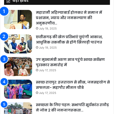
बड़ी ख़बर
महारानी अहिल्याबाई होलकर ने समाज में
प्रशासन, न्याय और जनकल्याण की
अनुकरणीय…
July 19, 2025
छत्तीसगढ़ की खेल प्रतिभाएं छूएंगी आकाश,
आधुनिक तकनीक से होंगे खिलाड़ी पारंगत
July 19, 2025
उप मुख्यमंत्री अरुण साव पहुंचे स्वच्छ सर्वेक्षण
पुरस्कार समारोह में
July 17, 2025
स्वच्छ रायपुर: इज़रायल से सीख, जनसहयोग से
सफलता- महापौर मीनल चौबे
July 17, 2025
स्वच्छता के लिए पहल: सभापति सूर्यकांत राठौड़
ने जोन 2 की जनजागरूकता…