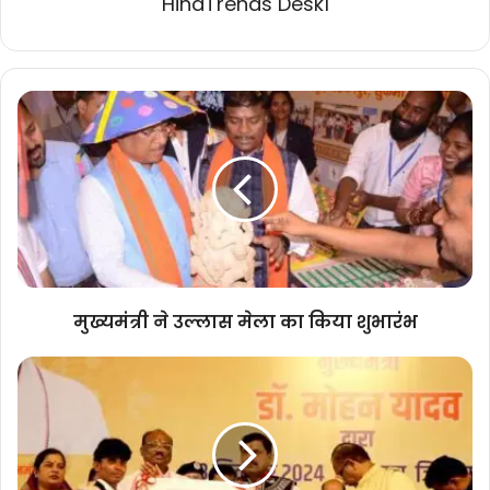
HindTrends Desk1
मुख्यमंत्री
ने
उल्लास
मेला
का
किया
शुभारंभ
मुख्यमंत्री ने उल्लास मेला का किया शुभारंभ
परीक्षाओं
की तैयारी
और
अध्ययन
के
लिए