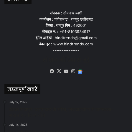
संपादक :
सोमनाथ बक्शी
कार्यालय :
चंगोराभाटा, रायपुर छत्तीसगढ़
जिला :
रायपुर
पिन :
492001
मोबाइल नं. :
+91-8103934917
ईमेल आईडी :
hindtrends@gmail.com
वेबसाइट :
www.hindtrends.com
---------------
सोशल मीडिया से जुड़े
Facebook
X
YouTube
Instagram
Google
News
महत्वपूर्ण खबरें
July 17, 2025
स्वच्छ रायपुर: इज़रायल से सीख, जनसहयोग से सफलता-
महापौर मीनल चौबे
July 14, 2025