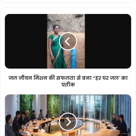
जल
जीवन
मिशन
की
सफलता
से
बना
“हर
घर
जल'
जल जीवन मिशन की सफलता से बना “हर घर जल' का
का
प्रतीक
प्रतीक
जर्मनी
की
क्षमताओं
के
साथ
मिलकर
मध्यप्रदेश