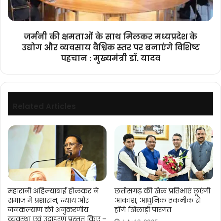
के
उद्योग
और
जर्मनी की क्षमताओं के साथ मिलकर मध्यप्रदेश के
व्यवसाय
उद्योग और व्यवसाय वैश्विक स्तर पर बनाएंगे विशिष्ट
वैश्विक
पहचान : मुख्यमंत्री डॉ. यादव
स्तर
पर
बनाएंगे
विशिष्ट
पहचान
Related Articles
:
मुख्यमंत्री
डॉ.
यादव
महारानी अहिल्याबाई होलकर ने
छत्तीसगढ़ की खेल प्रतिभाएं छूएंगी
समाज में प्रशासन, न्याय और
आकाश, आधुनिक तकनीक से
जनकल्याण की अनुकरणीय
होंगे खिलाड़ी पारंगत
व्यवस्था एवं उदाहरण प्रस्तुत किए –