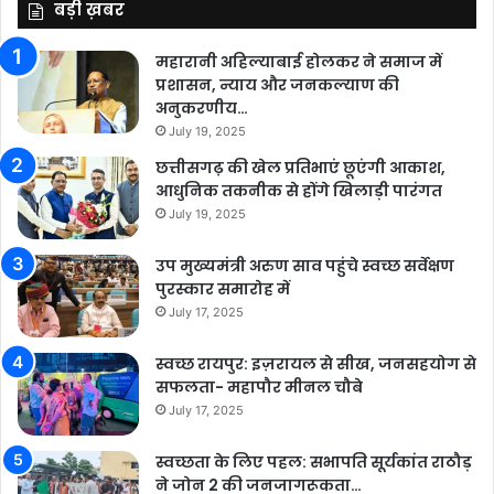
बड़ी ख़बर
महारानी अहिल्याबाई होलकर ने समाज में
प्रशासन, न्याय और जनकल्याण की
अनुकरणीय…
July 19, 2025
छत्तीसगढ़ की खेल प्रतिभाएं छूएंगी आकाश,
आधुनिक तकनीक से होंगे खिलाड़ी पारंगत
July 19, 2025
उप मुख्यमंत्री अरुण साव पहुंचे स्वच्छ सर्वेक्षण
पुरस्कार समारोह में
July 17, 2025
स्वच्छ रायपुर: इज़रायल से सीख, जनसहयोग से
सफलता- महापौर मीनल चौबे
July 17, 2025
स्वच्छता के लिए पहल: सभापति सूर्यकांत राठौड़
ने जोन 2 की जनजागरूकता…