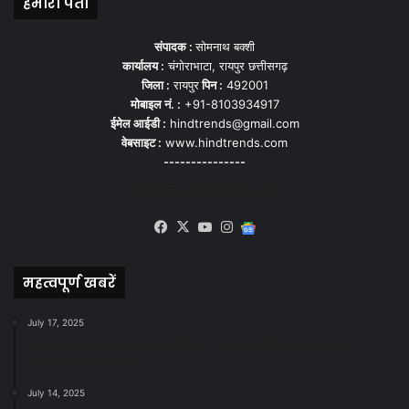
हमारा पता
संपादक :
सोमनाथ बक्शी
कार्यालय :
चंगोराभाटा, रायपुर छत्तीसगढ़
जिला :
रायपुर
पिन :
492001
मोबाइल नं. :
+91-8103934917
ईमेल आईडी :
hindtrends@gmail.com
वेबसाइट :
www.hindtrends.com
---------------
सोशल मीडिया से जुड़े
Facebook
X
YouTube
Instagram
Google
News
महत्वपूर्ण खबरें
July 17, 2025
स्वच्छ रायपुर: इज़रायल से सीख, जनसहयोग से सफलता-
महापौर मीनल चौबे
July 14, 2025