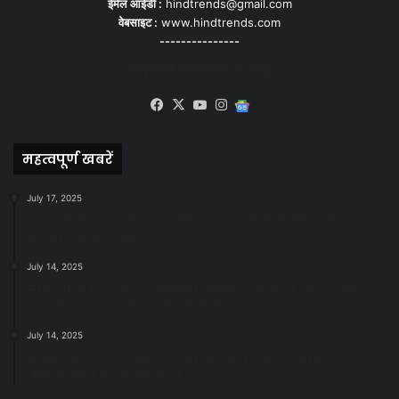
ईमेल आईडी :
hindtrends@gmail.com
वेबसाइट :
www.hindtrends.com
---------------
सोशल मीडिया से जुड़े
Facebook
X
YouTube
Instagram
Google
News
महत्वपूर्ण खबरें
July 17, 2025
स्वच्छ रायपुर: इज़रायल से सीख, जनसहयोग से सफलता-
महापौर मीनल चौबे
July 14, 2025
स्वच्छता के लिए पहल: सभापति सूर्यकांत राठौड़ ने जोन 2 की
जनजागरूकता रैली को दी हरी झंडी
July 14, 2025
सफाई और तालाबों की अनदेखी पर सख्ती: अपर आयुक्त ने दिए
नोटिस जारी करने के निर्देश